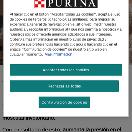
Al hacer clic en el botón "Aceptar todas las cookies", acepta el uso
de cookies de terceros (o tecnologías similares) para mejorar su
experiencia general de navegación en el sitio web, medir nuestra
audiencia y recopilar información útil que nos permita a nosotros y a
nuestros socios ofrecerle anuncios adaptados a sus intereses.
Obtenga más información en nuestro aviso de privacidad y
configure sus preferencias haciendo clic aquí o haciendo clic en el
enlace "Configuración de cookies" de nuestro sitio web en
cualquier momento.
Más información
Aceptar todas las cookies
A la altura del cuello del perro encontramos el
nervio
frénico
, mismo que se ramifica en tres, y está
Rechazarlas todas
vinculado con partes importantes del diafragma,
siendo clave para la respiración. Cuando se presiona
Configuración de cookies
esta parte del organismo canino (con aire o comida,
por ejemplo), se genera
un reflejo de contracción
muscular involuntario
.
Como resultado de esto,
aumenta la presión en el