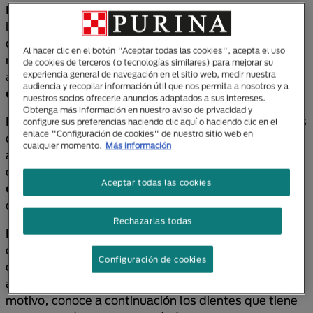
La dentadura canina es uno de los elementos más
importantes a tener en cuenta para una óptima
calidad de vida. Gracias a estas piezas es que
Al hacer clic en el botón "Aceptar todas las cookies", acepta el uso
nuestro querido animal de compañía puede
de cookies de terceros (o tecnologías similares) para mejorar su
experiencia general de navegación en el sitio web, medir nuestra
alimentarse adecuadamente, pero también
agarrar
audiencia y recopilar información útil que nos permita a nosotros y a
cosas con su hocico y acicalarse
.
nuestros socios ofrecerle anuncios adaptados a sus intereses.
Obtenga más información en nuestro aviso de privacidad y
Por tal motivo, te invitamos a que descubras cuántos
configure sus preferencias haciendo clic aquí o haciendo clic en el
enlace "Configuración de cookies" de nuestro sitio web en
dientes tiene un perro, los usos de cada uno de ellos,
cualquier momento.
Más información
así como la manera en que está conformada su
dentadura. Por supuesto, esto
incluye cuidados y
Aceptar todas las cookies
consejos para proteger el bienestar canino
, con la
calidad de PURINA®.
Rechazarlas todas
Entendiendo que
los canes son omnívoros
, vemos
que cuentan con los diferentes tipos de piezas
Configuración de cookies
dentales que podríamos encontrar, tanto en
animales herbívoros como en carnívoros. Por esto
motivo, conoce a continuación los dientes que tiene