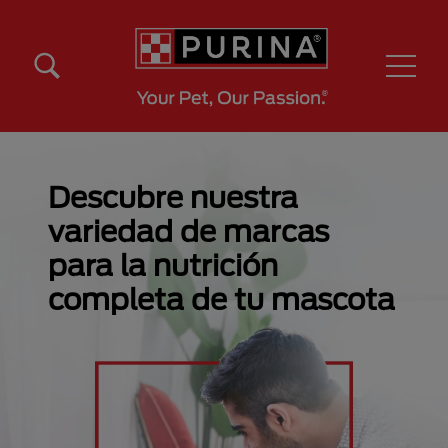
Pasar al contenido principal
Menú Secundario Purina
Menú Principal Purina
Descubre nuestra
variedad de marcas
para la nutrición
completa de tu mascota