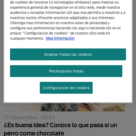
de cookies de terceros (o tecnologías similares) para mejorar su
24 Septiembre, 2025
experiencia general de navegación en el sitio web, medir nuestra
¿Qué es la sarna en perros? Síntomas,
audiencia y recopilar información útil que nos permita a nosotros y a
nuestros socios ofrecerle anuncios adaptados a sus intereses.
tratamiento y prevención
Obtenga más información en nuestro aviso de privacidad y
configure sus preferencias haciendo clic aquí o haciendo clic en el
enlace "Configuración de cookies" de nuestro sitio web en
cualquier momento.
Más información
Aceptar todas las cookies
Rechazarlas todas
Configuración de cookies
15 Noviembre, 2023
¿Es buena idea? Conoce lo que pasa si un
perro come chocolate