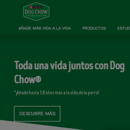
Pasar al contenido principal
Menú secundario Dog Chow
Menú Principal Dog Chow
AÑADE MÁS VIDA A LA VIDA
PRODUCTOS
ESTUD
Toda una vida juntos con Dog
Chow®
*¡Añade hasta 1.8 años más a la vida de tu perro!
DESCUBRE MÁS