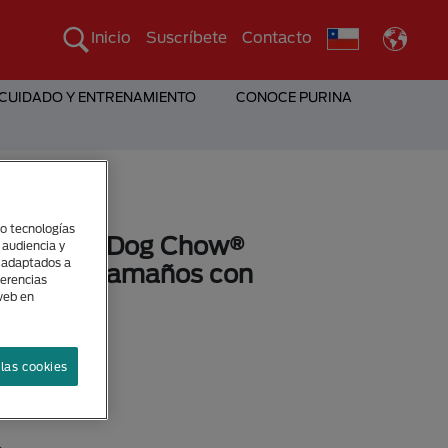
Inicio
Suscríbete
Contacto
 CUIDADO Y ENTRENAMIENTO
CONOCE PURINA
(o tecnologías
o húmedo Dog Chow®
 audiencia y
s adaptados a
todos los tamaños con
ferencias
 web en
sponibles
las cookies