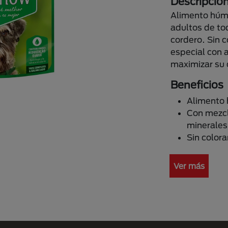
Descripció
Alimento húm
adultos de t
cordero. Sin c
especial con 
maximizar su 
Beneficios
Alimento 
Con mezcl
minerales
Sin color
Ver más