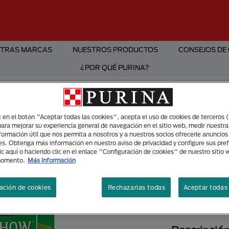
TRAS MARCAS
NUESTROS PRODUCTOS
CONSEJOS DE
¿POR QUÉ PURINA?
Alimento Húmedo
ic en el botón "Aceptar todas las cookies", acepta el uso de cookies de terceros 
Aliment
para mejorar su experiencia general de navegación en el sitio web, medir nuestra
nformación útil que nos permita a nosotros y a nuestros socios ofrecerle anuncio
adultos 
es. Obtenga más información en nuestro aviso de privacidad y configure sus pre
cordero
ic aquí o haciendo clic en el enlace "Configuración de cookies" de nuestro sitio
momento.
Más información
Tamaños di
ación de cookies
Rechazarlas todas
Aceptar todas 
100g