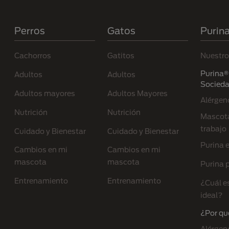
Menú Footer Purina
Perros
Gatos
Purin
Cachorros
Gatitos
Nuestro
Purina® 
Adultos
Adultos
Socied
Adultos mayores
Adultos Mayores
Alérgen
Nutrición
Nutrición
Mascota
trabajo
Cuidado y Bienestar
Cuidado y Bienestar
Purina 
Cambios en mi
Cambios en mi
mascota
mascota
Purina p
Entrenamiento
Entrenamiento
¿Cuál e
ideal?
¿Por qu
Alérgen