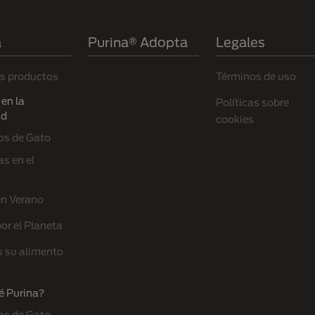
a
Purina® Adopta
Legales
s productos
Términos de uso
en la
Políticas sobre
ad
cookies
os de Gato
s en el
en Verano
or el Planeta
s su alimento
é Purina?
os de Gato