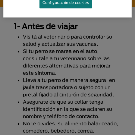
Configuración de cookies
1- Antes de viajar
Visitá al veterinario para controlar su
salud y actualizar sus vacunas.
Si tu perro se marea en el auto,
consultale a tu veterinario sobre las
diferentes alternativas para mejorar
este síntoma.
Llevá a tu perro de manera segura, en
jaula transportadora o sujeto con un
pretal fijado al cinturón de seguridad.
Asegurate de que su collar tenga
identificación en la que se aclaren su
nombre y teléfono de contacto.
No te olvides: su alimento balanceado,
comedero, bebedero, correa,