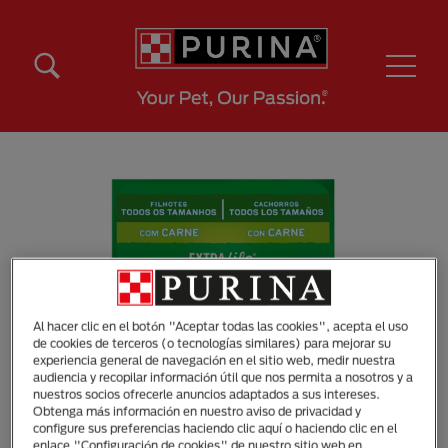
Pasar al contenido principal
Menú Secundario Purina
Menú Principal Purina
Al hacer clic en el botón "Aceptar todas las cookies", acepta el uso
de cookies de terceros (o tecnologías similares) para mejorar su
experiencia general de navegación en el sitio web, medir nuestra
audiencia y recopilar información útil que nos permita a nosotros y a
nuestros socios ofrecerle anuncios adaptados a sus intereses.
Obtenga más información en nuestro aviso de privacidad y
configure sus preferencias haciendo clic aquí o haciendo clic en el
enlace "Configuración de cookies" de nuestro sitio web en