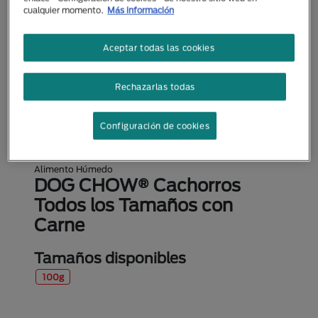
cualquier momento.
Más información
Aceptar todas las cookies
Rechazarlas todas
Configuración de cookies
Alimento Húmedo
DOG CHOW® Cachorros
Todos los Tamaños con
Carne
Tamaños disponibles
100g