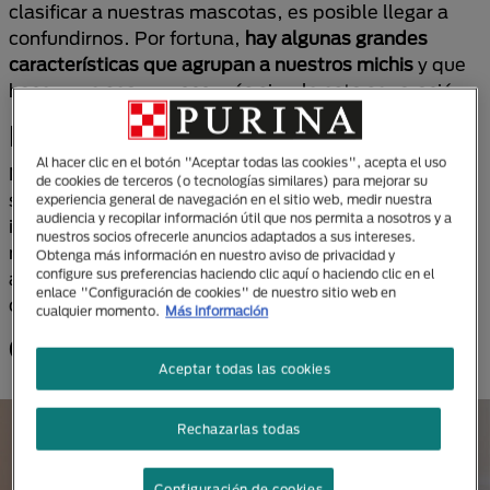
clasificar a nuestras mascotas, es posible llegar a
confundirnos. Por fortuna,
hay algunas grandes
características que agrupan a nuestros michis
y que
hacen que sea un poco más simple esta separación.
Por etapa de vida
Al hacer clic en el botón "Aceptar todas las cookies", acepta el uso
Nuestra mascota, sin importar su raza o gustos,
de cookies de terceros (o tecnologías similares) para mejorar su
siempre pasará por
tres etapas claves de vida
que
experiencia general de navegación en el sitio web, medir nuestra
audiencia y recopilar información útil que nos permita a nosotros y a
incluyen la kitten, adulto y senior. Con esto en
nuestros socios ofrecerle anuncios adaptados a sus intereses.
mente, podemos hallar en el mercado alternativas
Obtenga más información en nuestro aviso de privacidad y
configure sus preferencias haciendo clic aquí o haciendo clic en el
adecuadas para darle los nutrientes que requiere en
enlace "Configuración de cookies" de nuestro sitio web en
cada una de ellas.
cualquier momento.
Más información
Comida premium para gatitos bebés
Aceptar todas las cookies
Rechazarlas todas
Configuración de cookies