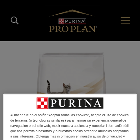
Pasar al contenido principal
Menú Secundario Pro Plan
Menú Principal Pro Plan
Al hacer clic en el botón "Aceptar todas las cookies", acepta el uso de cookies
de terceros (o tecnologías similares) para mejorar su experiencia general de
navegación en el sitio web, medir nuestra audiencia y recopilar información útil
que nos permita a nosotros y a nuestros socios ofrecerle anuncios adaptados
a sus intereses. Obtenga más información en nuestro aviso de privacidad y