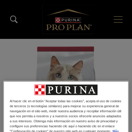
Pasar al contenido principal
Menú Secundario Pro Plan
Menú Principal Pro Plan
Al hacer clic en el botón "Aceptar todas las cookies", acepta el uso de cookies
de terceros (o tecnologías similares) para mejorar su experiencia general de
navegación en el sitio web, medir nuestra audiencia y recopilar información útil
que nos permita a nosotros y a nuestros socios ofrecerle anuncios adaptados
a sus intereses. Obtenga más información en nuestro aviso de privacidad y
configure sus preferencias haciendo clic aquí o haciendo clic en el enlace
"Configuración de cookies" de nuestro sitio web en cualquier momento.
Más