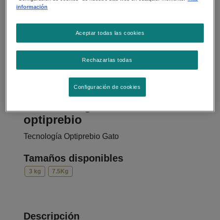
información
Aceptar todas las cookies
Rechazarlas todas
Configuración de cookies
Alimento Seco
Pro Plan® gato adulto con
optiprebio
Tecnología Optiprebio Gato
Tamaños disponibles
3 kg
7.5Kg
Descripción