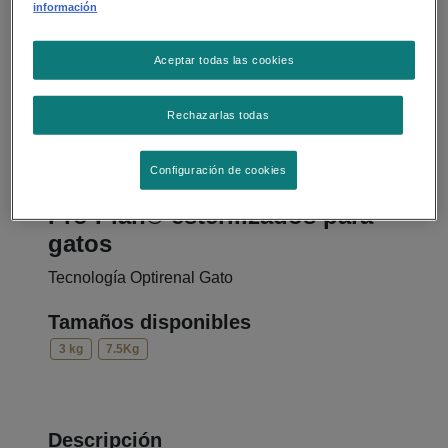
información
Aceptar todas las cookies
Rechazarlas todas
Configuración de cookies
Alimento Seco
Pro Plan® esterilizados para
gatos
Tecnología Optirenal Gato
Tamaños disponibles
3 kg
7.5Kg
Descripción