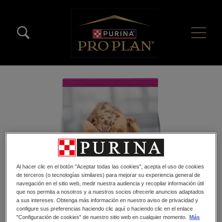
Pasar al contenido principal
Menú Secundario Pro Plan
Menú Principal Pro Plan
Al hacer clic en el botón "Aceptar todas las cookies", acepta el uso de cookies
de terceros (o tecnologías similares) para mejorar su experiencia general de
navegación en el sitio web, medir nuestra audiencia y recopilar información útil
que nos permita a nosotros y a nuestros socios ofrecerle anuncios adaptados
a sus intereses. Obtenga más información en nuestro aviso de privacidad y
configure sus preferencias haciendo clic aquí o haciendo clic en el enlace
"Configuración de cookies" de nuestro sitio web en cualquier momento.
Más