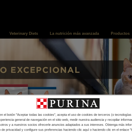
Veterinary Diets
La nutrición más avanzada
Productos
 en el botón "Aceptar todas las cookies", acepta el uso de cookies de terceros (o tecnologías
periencia general de navegación en el sitio web, medir nuestra audiencia y recopilar informac
sotros y a nuestros socios ofrecerle anuncios adaptados a sus intereses. Obtenga más info
 de privacidad y configure sus preferencias haciendo clic aquí o haciendo clic en el enlace 