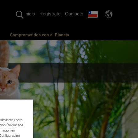
Inicio
Regístrate
Contacto
Comprometidos con el Planeta
 similares) para
ión útil que nos
rmación en
"Configuración