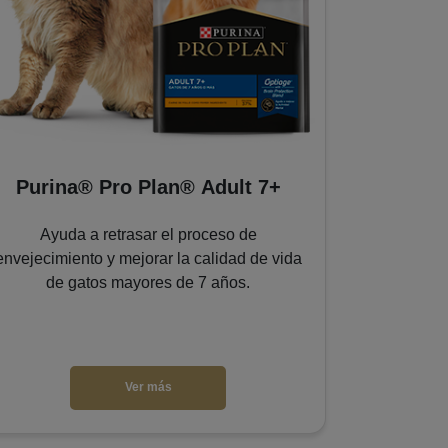
Purina® Pro Plan® Adult 7+
Purina® 
Ayuda a retrasar el proceso de
envejecimiento y mejorar la calidad de vida
Con pavo com
de gatos mayores de 7 años.
para fo
Ver más