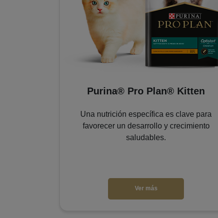
rilized
Purina® Pro Plan® Kitten
as que el
Una nutrición específica es clave para
uda a que los
favorecer un desarrollo y crecimiento
su peso.
saludables.
Ver más