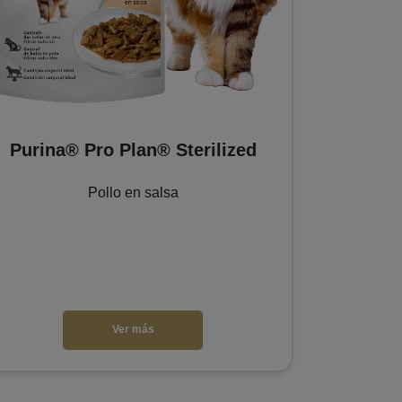
Purina® Pro Plan® Sterilized
Purina® 
Pollo en salsa
Ver más