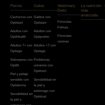
Perros
Gatos
Veterinary
La nutrición
Diets
más
avanzada
Cachorros con
Gatitos con
Fórmulas
Optistart
Optistart
Felinas
Adultos con
Adultos con
Fórmulas
OptiHealth
Optiprebio
caninas
Adultos 7+ con
Adultos +7 con
Optiage
Optiage
Sobrepeso con
Problemas
Optifit
urinarios con
Optitract
Piel y pelaje
sensible con
Sensibilidad en
Optiderma
la piel y
estómago con
Sensibilidad en
Optidual
la piel y
estomago con