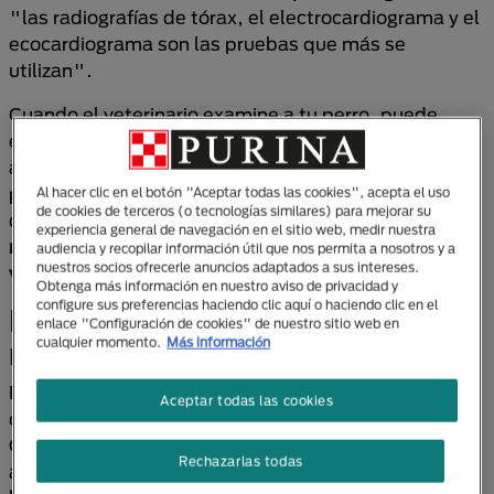
"las radiografías de tórax, el electrocardiograma y el
ecocardiograma son las pruebas que más se
utilizan".
Cuando el veterinario examine a tu perro, puede
escuchar si tiene un soplo cardíaco y realizar un
análisis de sangre para detectar, por ejemplo, la
presencia de gusanos en el corazón. Una vez
Al hacer clic en el botón "Aceptar todas las cookies", acepta el uso
de cookies de terceros (o tecnologías similares) para mejorar su
diagnosticado,
hay opciones de tratamiento que
experiencia general de navegación en el sitio web, medir nuestra
mejorarán tanto la calidad como la duración de la
audiencia y recopilar información útil que nos permita a nosotros y a
nuestros socios ofrecerle anuncios adaptados a sus intereses.
vida de tu mascota
.
Obtenga más información en nuestro aviso de privacidad y
configure sus preferencias haciendo clic aquí o haciendo clic en el
Problemas cardíacos en perros
enlace "Configuración de cookies" de nuestro sitio web en
cualquier momento.
Más información
mayores
Existen diferentes tipos de condiciones cardiacas
Aceptar todas las cookies
que afectan el bienestar de nuestro fiel compañero
.
Conocer más acerca de ellas ayudará a prevenir que
Rechazarlas todas
aparezcan en nuestra mascota, o bien, a
controlar