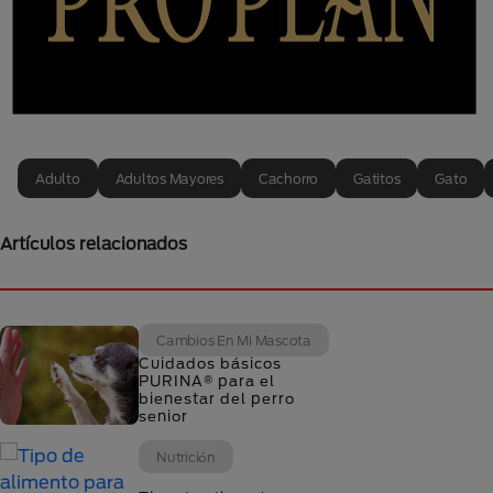
Adulto
Adultos Mayores
Cachorro
Gatitos
Gato
Artículos relacionados
Cambios En Mi Mascota
Cuidados básicos
PURINA® para el
bienestar del perro
senior
Nutrición