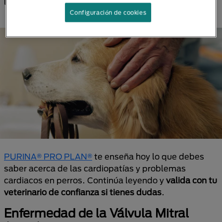
los efectos que pueden generar en su organismo.
Configuración de cookies
PURINA® PRO PLAN®
te enseña hoy lo que debes
saber acerca de las cardiopatías y problemas
cardiacos en perros. Continúa leyendo y
valida con tu
veterinario de confianza si tienes dudas
.
Enfermedad de la Válvula Mitral