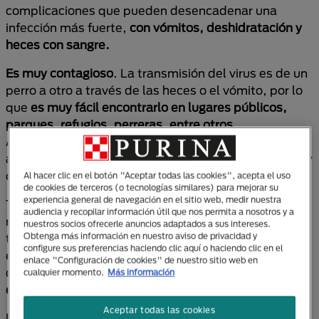
complicaciones que pueden desencadenar una
infección más fuerte,
con vómitos, deshidratación y
heces con sangre.
Es muy contagioso
. La transmisión del virus es de un
perro a otro a través de las heces o el vómito, por lo
que
es muy fácil encontrarlo en lugares públicos,
parques, refugios, perreras, entre otros
.
Adicionalmente, es adaptable y resistente al medio
ambiente, con elevada resistencia a factores físicos y
químicos.
Al hacer clic en el botón "Aceptar todas las cookies", acepta el uso
de cookies de terceros (o tecnologías similares) para mejorar su
experiencia general de navegación en el sitio web, medir nuestra
Tiene una mayor tendencia a instalarse en células de
audiencia y recopilar información útil que nos permita a nosotros y a
reproducción rápida como las intestinales, o de
nuestros socios ofrecerle anuncios adaptados a sus intereses.
Obtenga más información en nuestro aviso de privacidad y
tejidos del sistema inmunológico o fetales. Con esto
configure sus preferencias haciendo clic aquí o haciendo clic en el
en mente, no sorprende que los principales síntomas
enlace "Configuración de cookies" de nuestro sitio web en
del parvovirus sean:
diarrea con sangre, vómito,
cualquier momento.
Más información
deshidratación, letargo y pérdida de apetito
.
Aceptar todas las cookies
Nota importante: cualquier cachorro que vomite