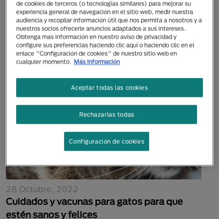
de cookies de terceros (o tecnologías similares) para mejorar su
14 Octubre, 2022
experiencia general de navegación en el sitio web, medir nuestra
Bolas de pelo en gatos: ¿qué son y cómo
audiencia y recopilar información útil que nos permita a nosotros y a
nuestros socios ofrecerle anuncios adaptados a sus intereses.
darle bienestar al michi?
Obtenga más información en nuestro aviso de privacidad y
configure sus preferencias haciendo clic aquí o haciendo clic en el
enlace "Configuración de cookies" de nuestro sitio web en
cualquier momento.
Más información
Aceptar todas las cookies
Rechazarlas todas
Configuración de cookies
28 Octubre, 2022
Cuidados y vacunas para gatos para que
estén sanos y felices