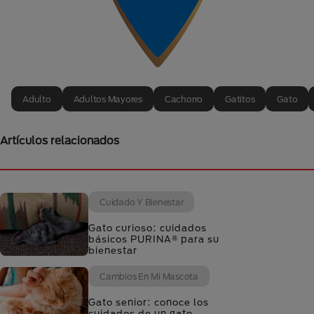
Adulto
Adultos Mayores
Cachorro
Gatitos
Gato
Artículos relacionados
Cuidado Y Bienestar
Gato curioso: cuidados
básicos PURINA® para su
bienestar
Cambios En Mi Mascota
Gato senior: conoce los
cuidados de un gato