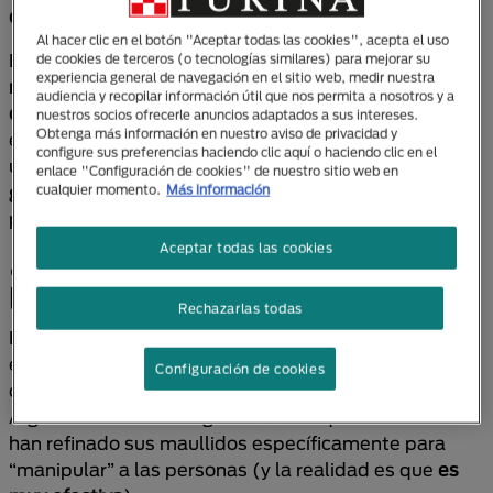
de atención, o para indicar que quieren salir o entrar
.
Al hacer clic en el botón "Aceptar todas las cookies", acepta el uso
El maullido es un medio para comunicar sus
de cookies de terceros (o tecnologías similares) para mejorar su
experiencia general de navegación en el sitio web, medir nuestra
necesidades de comer, estrés o malestar, atracción
audiencia y recopilar información útil que nos permita a nosotros y a
de pareja, interacción social, entre otros.
El que
nuestros socios ofrecerle anuncios adaptados a sus intereses.
Obtenga más información en nuestro aviso de privacidad y
emite el gatito es un sonido lindo y entrañable, que
configure sus preferencias haciendo clic aquí o haciendo clic en el
utiliza para
solicitar atención y cuidado de la mamá
enlace "Configuración de cookies" de nuestro sitio web en
gata
. Una vez que crecen, los michis sólo maúllan
cualquier momento.
Más información
para comunicarse con nosotros.
Aceptar todas las cookies
¿Por qué los gatos le maúllan a
las personas?
Rechazarlas todas
Los gatos maúllan porque lograron identificar que
esta forma de comunicación es la que funciona para
Configuración de cookies
que comprendamos lo que desean y necesitan.
Algunos científicos llegaron a decir que los michis
han refinado sus maullidos específicamente para
“manipular” a las personas (y la realidad es que
es