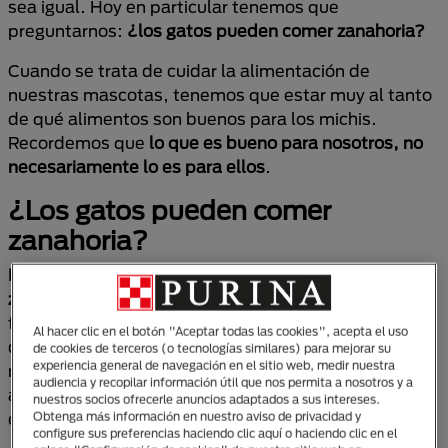
sea igual. Hoy en particular tenemos que
preguntarnos:
¿los gatos pueden comer zanahoria?
Cuando se trata de cuidar la alimentación de
nuestras mascotas, tenemos que estar muy al tanto
de qué alimentos son buenos para los michis.
Recordemos que
lo que es bueno para nosotros, no
necesariamente lo es para ellos
.
¿Los gatos pueden comer
zanahoria?
La respuesta es sí
,
los gatos pueden comer
zanahoria,
este vegetal no es tóxico de ninguna
forma para los felinos, y, de hecho, si se administra
Al hacer clic en el botón "Aceptar todas las cookies", acepta el uso
de forma adecuada puede ofrecer algunos beneficios
de cookies de terceros (o tecnologías similares) para mejorar su
experiencia general de navegación en el sitio web, medir nuestra
nutricionales. Pero claro, hay que tomar en cuenta
audiencia y recopilar información útil que nos permita a nosotros y a
algunas consideraciones importantes para mantener
nuestros socios ofrecerle anuncios adaptados a sus intereses.
el bienestar de tu gato.
Obtenga más información en nuestro aviso de privacidad y
configure sus preferencias haciendo clic aquí o haciendo clic en el