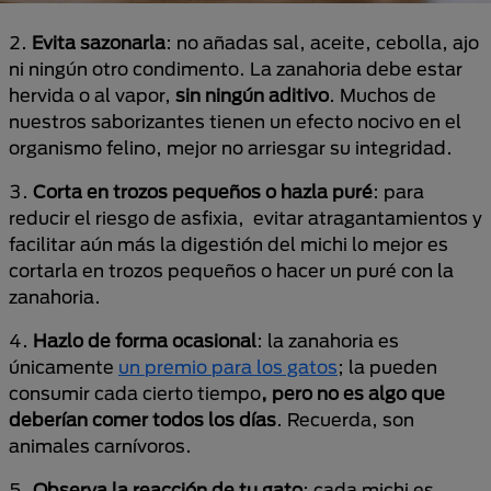
2.
Evita sazonarla
: no añadas sal, aceite, cebolla, ajo
ni ningún otro condimento. La zanahoria debe estar
hervida o al vapor,
sin ningún aditivo
. Muchos de
nuestros saborizantes tienen un efecto nocivo en el
organismo felino, mejor no arriesgar su integridad.
3.
Corta en trozos pequeños o hazla puré
: para
reducir el riesgo de asfixia, evitar atragantamientos y
facilitar aún más la digestión del michi lo mejor es
cortarla en trozos pequeños o hacer un puré con la
zanahoria.
4.
Hazlo de forma ocasional
: la zanahoria es
únicamente
un premio para los gatos
; la pueden
consumir cada cierto tiempo
, pero no es algo que
deberían comer todos los días
. Recuerda, son
animales carnívoros.
5.
Observa la reacción de tu gato
: cada michi es