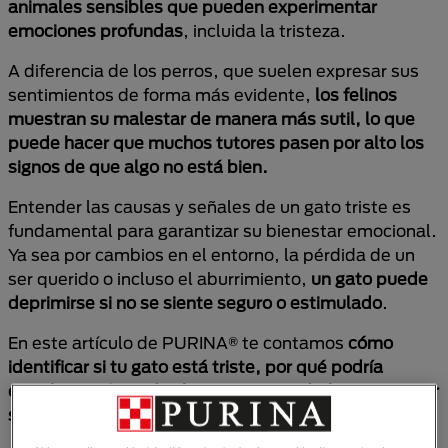
animales sensibles que pueden experimentar
emociones profundas
, incluida la tristeza.
A diferencia de los perros, que suelen expresar sus
sentimientos de forma más evidente,
los felinos
muestran su malestar de manera más sutil, lo que
puede hacer que muchos tutores pasen por alto los
signos de que algo no está bien.
Entender las causas y señales de un gato triste es
fundamental para garantizar su bienestar emocional.
Ya sea por cambios en el entorno, la pérdida de un
ser querido o incluso el aburrimiento,
un gato puede
deprimirse si no se siente seguro o estimulado
.
En este artículo de PURINA® te contamos
cómo
identificar si tu gato está triste, por qué podría
estarlo y qué puedes hacer para ayudarlo a recuperar
su alegría.