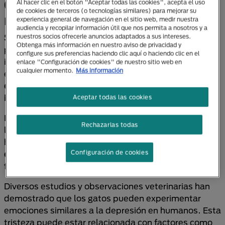
Gatos tristes ¿es verdad que los
Al hacer clic en el botón "Aceptar todas las cookies", acepta el uso
de cookies de terceros (o tecnologías similares) para mejorar su
michis pueden ponerse así?
experiencia general de navegación en el sitio web, medir nuestra
audiencia y recopilar información útil que nos permita a nosotros y a
Sí, un gato puede ponerse triste.
Aunque muchas
nuestros socios ofrecerle anuncios adaptados a sus intereses.
Obtenga más información en nuestro aviso de privacidad y
personas piensan que los michis son fríos o
configure sus preferencias haciendo clic aquí o haciendo clic en el
indiferentes, lo cierto es que tienen una vida
enlace "Configuración de cookies" de nuestro sitio web en
cualquier momento.
Más información
emocional compleja.
Su comportamiento puede
cambiar significativamente cuando se sienten solos,
inseguros o estresados.
Aceptar todas las cookies
La tristeza en gatos no siempre se manifiesta con
Rechazarlas todas
llanto o
expresiones evidentes
, como ocurre en los
humanos o incluso en los perros, sino a través de
conductas sutiles como el aislamiento, la apatía o la
Configuración de cookies
falta de apetito.
Diversos estudios y observaciones veterinarias han
demostrado que los gatos pueden experimentar
emociones similares a la depresión en humanos. Esta
tristeza puede estar relacionada con factores como