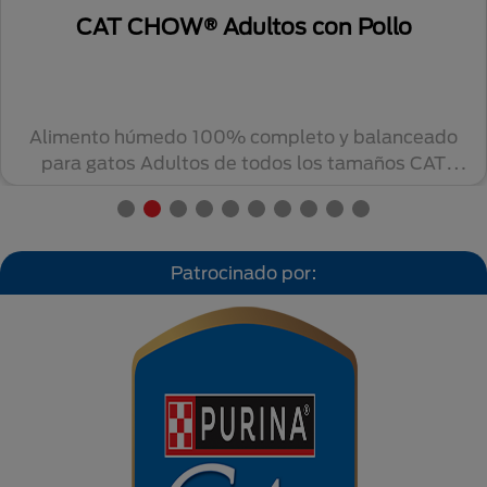
ollo
CAT CHOW® Adultos Esteriliza
Pescado
alanceado
Alimento húmedo 100% completo y b
años CAT
para gatos esterilizados/castrados de
tamaño...
Patrocinado por: