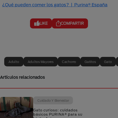
¿Qué pueden comer los gatos? | Purina® España
LIKE
COMPARTIR
Adulto
Adultos Mayores
Cachorro
Gatitos
Gato
Artículos relacionados
Cuidado Y Bienestar
Gato curioso: cuidados
básicos PURINA® para su