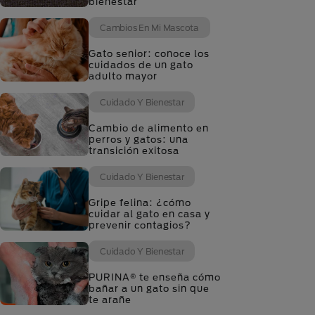
bienestar
Cambios En Mi Mascota
Gato senior: conoce los
cuidados de un gato
adulto mayor
Cuidado Y Bienestar
Cambio de alimento en
perros y gatos: una
transición exitosa
Cuidado Y Bienestar
Gripe felina: ¿cómo
cuidar al gato en casa y
prevenir contagios?
Cuidado Y Bienestar
PURINA® te enseña cómo
bañar a un gato sin que
te arañe