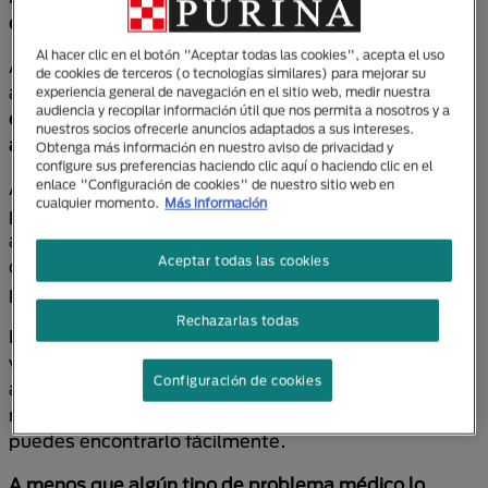
de las proteínas de la carne y las grasas
.
Al hacer clic en el botón "Aceptar todas las cookies", acepta el uso
Así mismo, su dentadura está preparada para
de cookies de terceros (o tecnologías similares) para mejorar su
agarrar y desgarrar a sus presas, por lo que
su dieta
experiencia general de navegación en el sitio web, medir nuestra
audiencia y recopilar información útil que nos permita a nosotros y a
es completamente diferente de la que puedes darle
nuestros socios ofrecerle anuncios adaptados a sus intereses.
a un perro
o de la que ingerimos nosotros en casa.
Obtenga más información en nuestro aviso de privacidad y
configure sus preferencias haciendo clic aquí o haciendo clic en el
enlace "Configuración de cookies" de nuestro sitio web en
Apegándonos a esta regla, entenderemos la razón
cualquier momento.
Más información
por la cual es necesario que los gatos cuenten con un
alimento
alto en proteína de buena calidad
, que
Aceptar todas las cookies
cubra sus requerimientos y sea lo más apetecible
para ellos.
Rechazarlas todas
La buena noticia es que, sea cual sea el estilo de
vida, el estado físico o la edad de tu ronroneante
Configuración de cookies
amigo, existe
un producto indicado
para elegir la
mejor opción que come un gato adulto. En PURINA®
puedes encontrarlo fácilmente.
A menos que algún tipo de problema médico lo