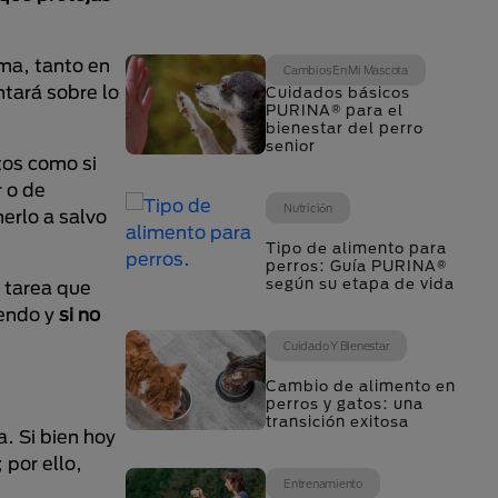
ma, tanto en
Cambios En Mi Mascota
ntará sobre lo
Cuidados básicos
PURINA® para el
bienestar del perro
senior
tos como si
 o de
Nutrición
erlo a salvo
Tipo de alimento para
perros: Guía PURINA®
según su etapa de vida
 tarea que
iendo y
si no
Cuidado Y Bienestar
Cambio de alimento en
perros y gatos: una
transición exitosa
. Si bien hoy
por ello,
Entrenamiento