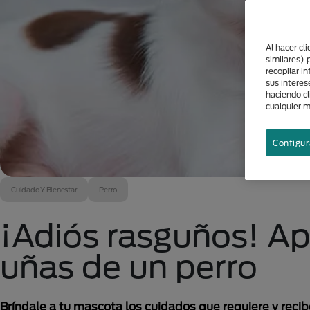
Al hacer cl
similares) 
recopilar i
sus interes
haciendo cl
cualquier 
Configur
Cuidado Y Bienestar
Perro
¡Adiós rasguños! Ap
uñas de un perro
Bríndale a tu mascota los cuidados que requiere y reci