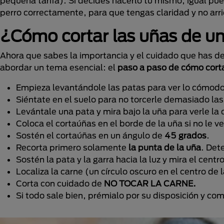
pequeña tarifa). Si decides hacerlo tú mismo, igual pue
perro correctamente, para que tengas claridad y no arri
¿Cómo cortar las uñas de un
Ahora que sabes la importancia y el cuidado que has d
abordar un tema esencial: el
paso a paso de cómo corta
Empieza levantándole las patas para ver lo cómodo 
Siéntate en el suelo para no torcerle demasiado la
Levántale una pata y mira bajo la uña para verle la 
Coloca el cortaúñas en el borde de la uña si no le ve
Sostén el cortaúñas en un ángulo de
45 grados
.
Recorta primero solamente
la punta de la uña
. Det
Sostén la pata y la garra hacia la luz y mira el centr
Localiza la carne (un círculo oscuro en el centro de 
Corta con cuidado de
NO TOCAR LA CARNE.
Si todo sale bien, prémialo por su disposición y c