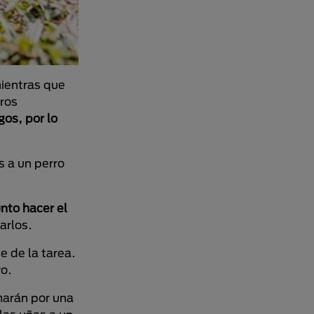
mientras que
tros
os, por lo
s a un perro
nto hacer el
arlos.
 de la tarea.
ro.
arán por una