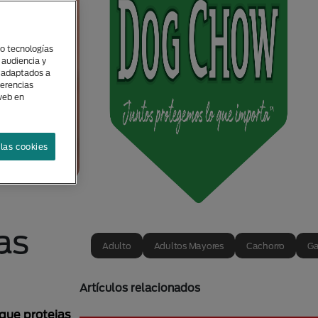
(o tecnologías
 audiencia y
s adaptados a
ferencias
 web en
las cookies
as
Adulto
Adultos Mayores
Cachorro
Ga
Artículos relacionados
 que protejas