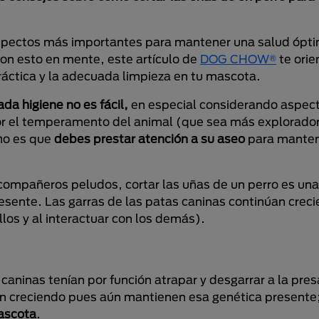
aspectos más importantes para mantener una salud ópti
Con esto en mente, este artículo de
DOG CHOW®
te orie
ráctica y la adecuada limpieza en tu mascota.
da higiene no es fácil,
en especial considerando aspec
or el temperamento del animal (que sea más explorador
ho es que
debes prestar atención a su aseo
para manten
compañeros peludos, cortar las uñas de un perro es una
resente. Las garras de las patas caninas continúan crec
llos y al interactuar con los demás).
aninas tenían por función atrapar y desgarrar a la presa
n creciendo pues aún mantienen esa genética presente; 
mascota
.