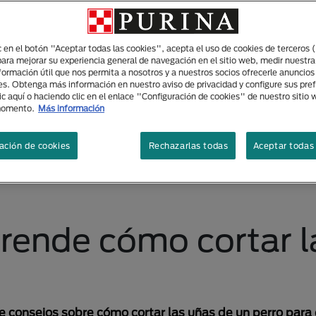
ic en el botón "Aceptar todas las cookies", acepta el uso de cookies de terceros 
para mejorar su experiencia general de navegación en el sitio web, medir nuestra
nformación útil que nos permita a nosotros y a nuestros socios ofrecerle anuncio
es. Obtenga más información en nuestro aviso de privacidad y configure sus pre
ic aquí o haciendo clic en el enlace "Configuración de cookies" de nuestro sitio
momento.
Más información
ación de cookies
Rechazarlas todas
Aceptar todas 
rende cómo cortar l
be consejos sobre cómo cortar las uñas de un perro para