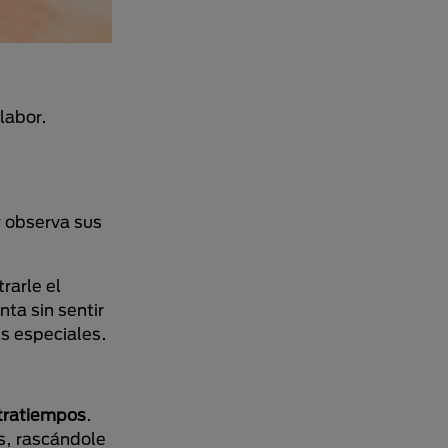
labor.
y observa sus
rarle el
ta sin sentir
es especiales.
ntratiempos
.
s, rascándole