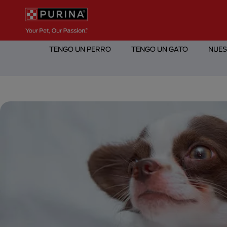
Pasar al contenido principal
Menú Secundario Purina
Menú Principal Purina
TENGO UN PERRO
TENGO UN GATO
NUES