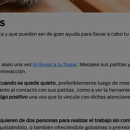
s
a y que pueden ser de gran ayuda para llevar a cabo tu 
e aseo una vez
lo lleves a tu hogar
. Masajea sus patitas 
interacción.
s cuando se quede quieto
, preferiblemente luego de most
to al contacto con sus patitas, como a ver la herramien
lgo positivo
una vez que lo vincule con dichas atencion
equieren de dos personas para realizar el trabajo sin co
quilizándolo, o también ofreciéndole golosinas o premio