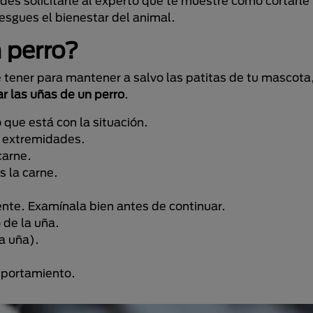
des solicitarle al experto que te muestre cómo cortarle 
esgues el bienestar del animal.
 perro?
e tener para mantener a salvo las patitas de tu masco
r las uñas de un perro
.
que está con la situación.
s extremidades.
carne.
s la carne.
ente. Examínala bien antes de continuar.
o de la uña.
la uña).
omportamiento.