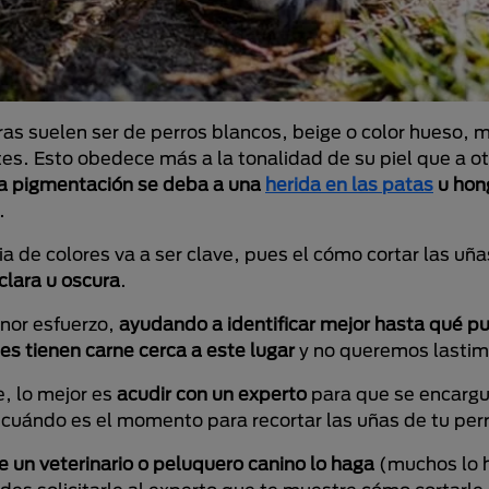
as suelen ser de perros blancos, beige o color hueso, 
es. Esto obedece más a la tonalidad de su piel que a o
a pigmentación se deba a una
herida en las patas
u hong
.
 de colores va a ser clave, pues el cómo cortar las uña
clara u oscura
.
enor esfuerzo,
ayudando a identificar mejor hasta qué pu
es tienen carne cerca a este lugar
y no queremos lastim
e, lo mejor es
acudir con un experto
para que se encargue
 cuándo es el momento para recortar las uñas de tu per
e un veterinario o peluquero canino lo haga
(muchos lo h