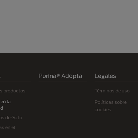
a
Purina® Adopta
Legales
s productos
Términos de uso
en la
Políticas sobre
ad
cookies
os de Gato
s en el