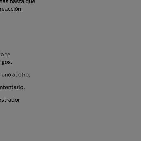
reas hasta que
 reacción.
No te
igos.
 uno al otro.
ntentarlo.
estrador