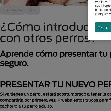
recopilar i
sus interes
haciendo cl
Entrenamiento
Perro
cualquier 
¿Cómo introducir u
Configur
con otros perros?
Aprende cómo presentar tu 
seguro.
PRESENTAR TU NUEVO PE
Si ya tienes un perro, estará acostumbrado a tener la ca
compartirla por primera vez.
Prueba estos trucos para fa
cachorro a tu perro adulto.