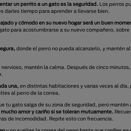
ntar un perrito a un gato es la seguridad.
Los perros p
s darles tiempo para aprender a llevarse bien.
elajado y cómodo en su nuevo hogar será un buen mome
 gato para acostumbrarse a su nuevo compañero, sobre 
segura,
donde el perro no pueda alcanzarlo, y mantén al
e nervioso, mantén la calma. Después de cinco minutos, 
r.
ada una,
en distintas habitaciones y varias veces al día,
tes al perro de la correa.
e tu gato salga de su zona de seguridad, pero mantén a
 mucho amor y cariño si se toleran mutuamente.
Recuer
as de incomodidad. Repite esto con frecuencia.
ien
y no sueltes la correa del perro hasta que confíes en