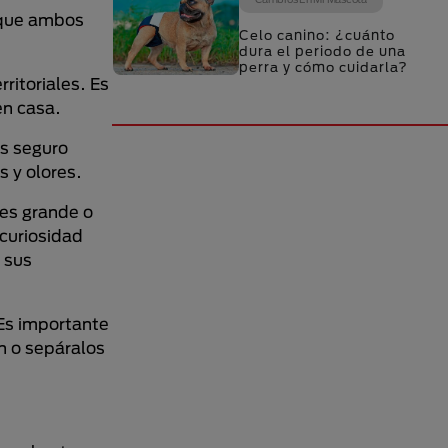
 que ambos
Celo canino: ¿cuánto
dura el periodo de una
perra y cómo cuidarla?
ritoriales. Es
en casa.
es seguro
 y olores.
 es grande o
 curiosidad
 sus
Es importante
n o sepáralos