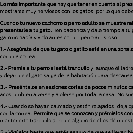
Lo más importante que hay que tener en cuenta al prese
mostrarse muy nerviosos con los gatos, por lo que debe
Cuando tu nuevo cachorro o perro adulto se muestre r
presentarle a tu gato.
Ten paciencia y dale tiempo a tu
gato no había vivido antes con un perro amistoso.
1.- Asegúrate de que tu gato o gatito esté en una zona 
con una correa.
2.- Premia a tu perro si está tranquilo
y, aunque él ladr
y deja que el gato salga de la habitación para descansa
3.- Preséntalos en sesiones cortas de pocos minutos c
acostumbren a verse y a olerse por toda la casa. No suel
4.-
Cuando se hayan calmado y estén relajados, deja qu
con la correa.
Permite que se conozcan y prémialos con
mantenerte tranquilo aunque alguno de ellos dé muestr
5.- Vigílalos hasta que estés seguro de que se llevan b