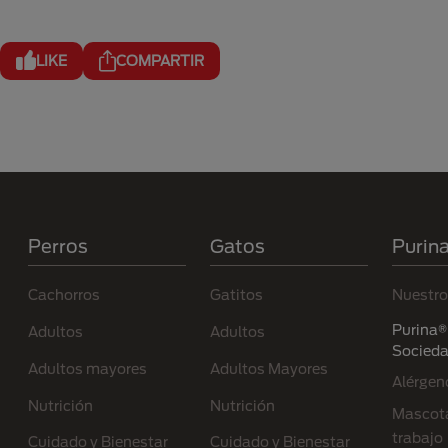
LIKE
COMPARTIR
Menú Footer Purina
Perros
Gatos
Purin
Cachorros
Gatitos
Nuestro
Purina® 
Adultos
Adultos
Socied
Adultos mayores
Adultos Mayores
Alérgen
Nutrición
Nutrición
Mascota
trabajo
Cuidado y Bienestar
Cuidado y Bienestar