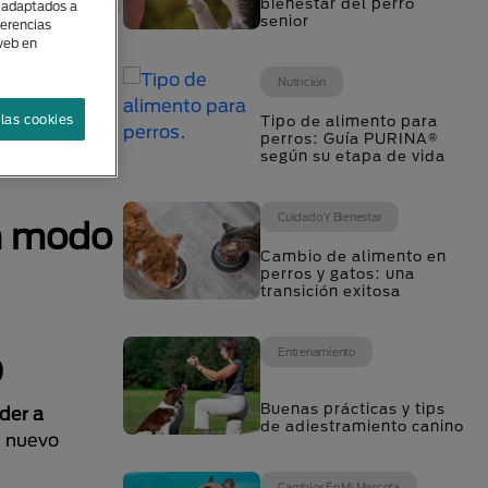
bienestar del perro
s adaptados a
senior
ferencias
 web en
Nutrición
 casa
las cookies
Tipo de alimento para
perros: Guía PURINA®
según su etapa de vida
Cuidado Y Bienestar
un modo
Cambio de alimento en
perros y gatos: una
transición exitosa
Entrenamiento
O
Buenas prácticas y tips
nder a
de adiestramiento canino
n nuevo
Cambios En Mi Mascota