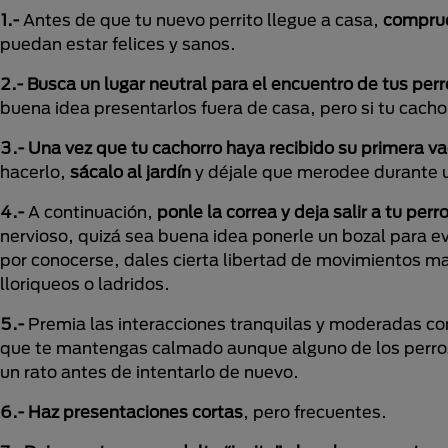
1.-
Antes de que tu nuevo perrito llegue a casa,
comprue
puedan estar felices y sanos.
2.- Busca un lugar neutral para el encuentro de tus perr
buena idea presentarlos fuera de casa, pero si tu cacho
3.- Una vez que tu cachorro haya recibido su primera v
hacerlo,
sácalo al jardín
y déjale que merodee durante u
4.-
A continuación,
ponle la correa y deja salir a tu per
nervioso, quizá sea buena idea ponerle un bozal para e
por conocerse, dales cierta libertad de movimientos ma
lloriqueos o ladridos.
5.-
Premia las interacciones tranquilas y moderadas c
que te mantengas calmado aunque alguno de los perro
un rato antes de intentarlo de nuevo.
6.- Haz presentaciones cortas
, pero frecuentes.