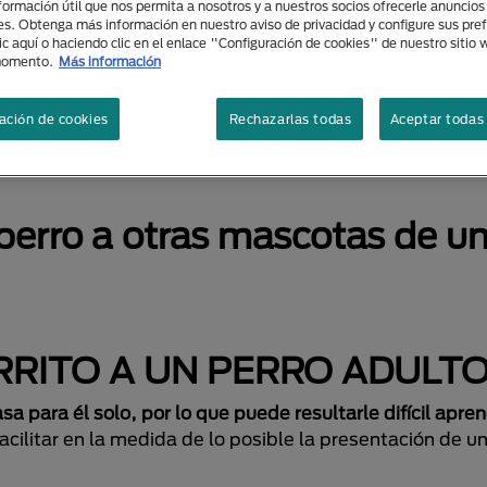
nformación útil que nos permita a nosotros y a nuestros socios ofrecerle anuncio
es. Obtenga más información en nuestro aviso de privacidad y configure sus pre
ic aquí o haciendo clic en el enlace "Configuración de cookies" de nuestro sitio
momento.
Más información
n cachorro nuevo en
ación de cookies
Rechazarlas todas
Aceptar todas 
perro a otras mascotas de 
RRITO A UN PERRO ADULT
sa para él solo, por lo que puede resultarle difícil apre
cilitar en la medida de lo posible la presentación de u