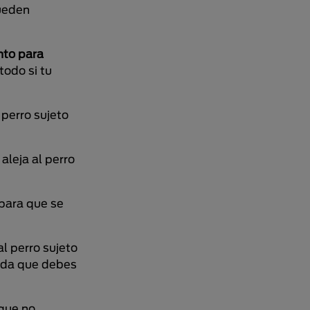
ueden
nto para
todo si tu
 perro sujeto
aleja al perro
 para que se
l perro sujeto
da que debes
 que no