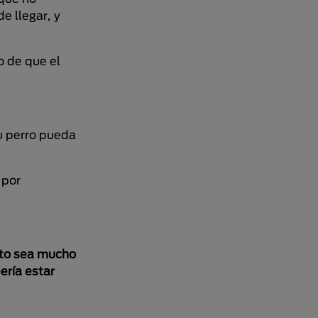
e llegar, y
 de que el
u perro pueda
 por
sto sea mucho
ería estar