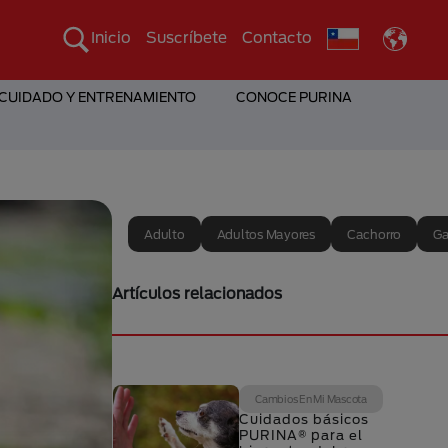
Inicio
Suscríbete
Contacto
 CUIDADO Y ENTRENAMIENTO
CONOCE PURINA
Adulto
Adultos Mayores
Cachorro
Ga
Artículos relacionados
Cambios En Mi Mascota
Cuidados básicos
PURINA® para el