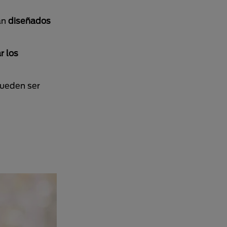
tán
diseñados
r los
pueden ser