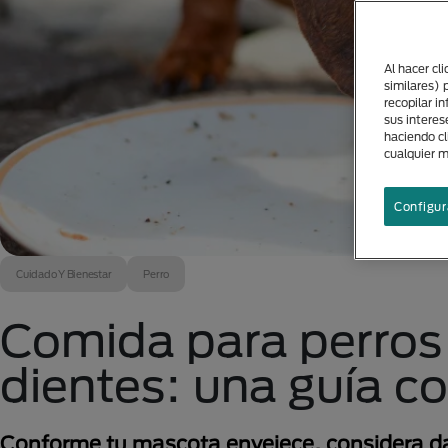
Al hacer cl
similares) 
recopilar i
sus interes
haciendo cl
cualquier 
Configur
Cuidado Y Bienestar
Perro
Comida para perros
dientes: una guía c
Conforme tu mascota envejece, considera dar