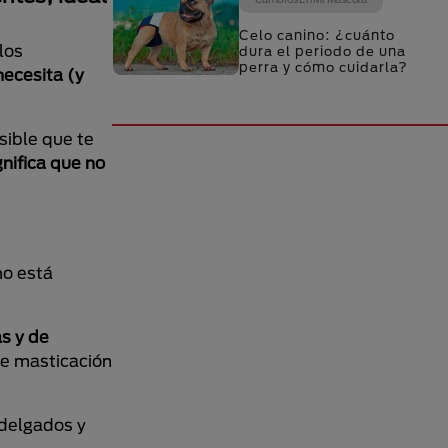
Celo canino: ¿cuánto
los
dura el periodo de una
perra y cómo cuidarla?
necesita (y
sible que te
gnifica que no
mo está
s y de
de masticación
 delgados y