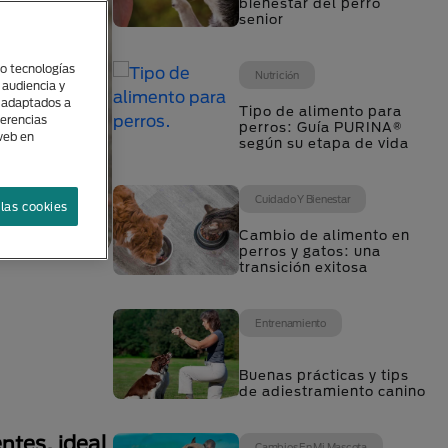
bienestar del perro
senior
(o tecnologías
Nutrición
 audiencia y
s adaptados a
Tipo de alimento para
ferencias
perros: Guía PURINA®
 web en
según su etapa de vida
Cuidado Y Bienestar
las cookies
Cambio de alimento en
perros y gatos: una
transición exitosa
Entrenamiento
Buenas prácticas y tips
de adiestramiento canino
ntes, ideal
Cambios En Mi Mascota