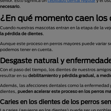
senior. Esto significa un
cepillado dental regular
y el us
necesario
.
¿En qué momento caen los di
Cuando nuestras mascotas entran en la etapa de la vej
la pérdida de dientes
.
Aunque este proceso en perros mayores puede variar se
podemos tener en cuenta.
Desgaste natural y enfermedad
Con el paso del tiempo, los dientes de nuestros amigo
resultar en su
debilitamiento y pérdida gradual, a medi
Además, las afecciones dentales como la enfermedad per
dientes,
pueden acelerar este proceso en los perros m
Caries en los dientes de los perros se
La caries (agujeros en los dientes) puede ser un probl