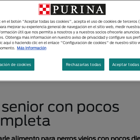
ic en el botón "Aceptar todas las cookies", acepta el uso de cookies de terceros 
para mejorar su experiencia general de navegación en el sitio web, medir nuestra
nformación útil que nos permita a nosotros y a nuestros socios ofrecerle anuncio
es. Obtenga más información en nuestro aviso de privacidad y configure sus pre
ic aquí o haciendo clic en el enlace "Configuración de cookies" de nuestro sitio
momento.
Más información
ación de cookies
Rechazarlas todas
Aceptar todas 
 senior con pocos
ompleta
le alimento para perros viejos con pocos die