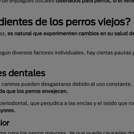
o de enjuagues bucales
diseñados para perros, si el vete
entes de los perros viejos?
ez,
es natural que experimenten cambios en su salud de
gún diversos factores individuales, hay ciertas pautas
es dentales
s caninos pueden desgastarse debido al uso constante. 
da que los perros envejecen.
iodontal, que perjudica a las encías y el tejido que ro
ayores.
nior
ema para los perros mayores. Ya que puede causarles dol