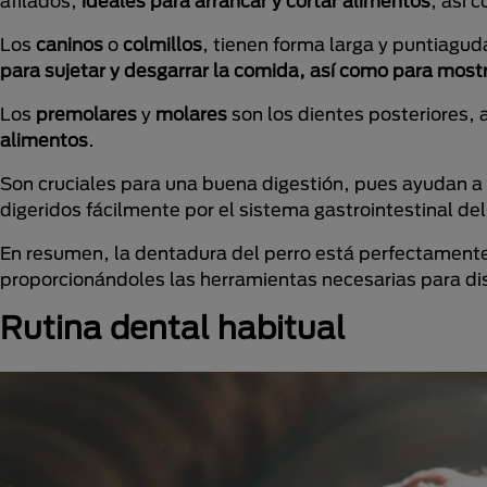
afilados,
ideales para arrancar y cortar alimentos
, así 
Los
caninos
o
colmillos
, tienen forma larga y puntiagud
para sujetar y desgarrar la comida, así como para most
Los
premolares
y
molares
son los dientes posteriores, 
alimentos
.
Son cruciales para una buena digestión, pues ayudan
digeridos fácilmente por el sistema gastrointestinal del
En resumen, la dentadura del perro está perfectamente 
proporcionándoles las herramientas necesarias para disf
Rutina dental habitual