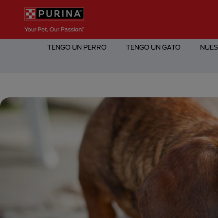
Pasar al contenido principal
Menú Secundario Purina
Menú Principal Purina
TENGO UN PERRO
TENGO UN GATO
NUES