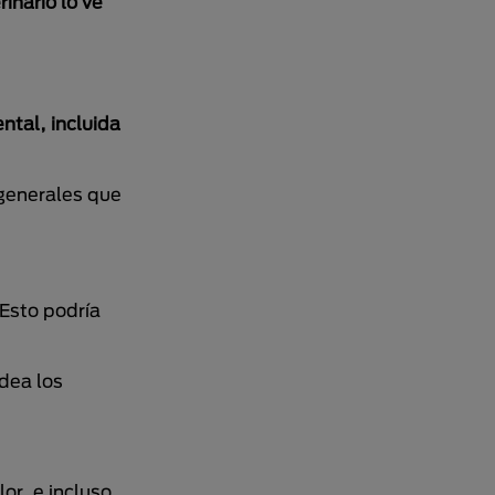
rinario lo ve
ntal, incluida
 generales que
Esto podría
dea los
or, e incluso