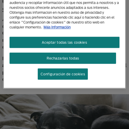
Cambios en el organismo del perro
audiencia y recopilar información útil que nos permita a nosotros y a
senior
nuestros socios ofrecerle anuncios adaptados a sus intereses.
Obtenga más información en nuestro aviso de privacidad y
configure sus preferencias haciendo clic aquí o haciendo clic en el
Aunque no lo queramos, es cuestión de la naturaleza
enlace "Configuración de cookies" de nuestro sitio web en
que tu querido amigo de cuatro patas envejezca.
cualquier momento.
Más información
Cuando esta etapa de oro alcanza a nuestra
mascota, es normal evidenciar algunos cambios en
Aceptar todas las cookies
ella.
Por ejemplo, los perros senior
tienden a ser menos
Rechazarlas todas
activos.
Esto posiblemente sea una consecuencia del
propio desgaste de su cuerpo, o bien, por debilidad
Configuración de cookies
en las
articulaciones y cartílagos
.