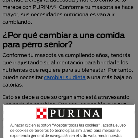
merece con PURINA®. Conforme tu mascota se hace
mayor, sus necesidades nutricionales van a ir
cambiando.
¿Por qué cambiar a una comida
para perro senior?
Conforme tu mascota va cumpliendo años, tendrás
que ir ajustando su alimentación para brindarle los
nutrientes que requiere para su bienestar. Por tanto,
puede necesitar
cambiar su dieta
a una más baja en
calorías.
Esto se debe a que su organismo está atravesando
una serie de cambios. Por eso, es posible que
sus
necesidades ya no se satisfagan de la misma manera
a como lo hacía antes con el
alimento para adultos
Al hacer clic en el botón "Aceptar todas las cookies", acepta el uso
que le dabas.
de cookies de terceros (o tecnologías similares) para mejorar su
experiencia general de navegación en el sitio web, medir nuestra