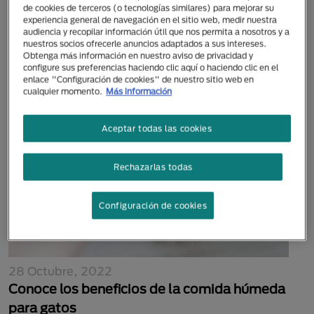
de cookies de terceros (o tecnologías similares) para mejorar su
04 Mayo, 2026
experiencia general de navegación en el sitio web, medir nuestra
Gripe felina: ¿cómo cuidar al gato en casa y
audiencia y recopilar información útil que nos permita a nosotros y a
nuestros socios ofrecerle anuncios adaptados a sus intereses.
prevenir contagios?
Obtenga más información en nuestro aviso de privacidad y
configure sus preferencias haciendo clic aquí o haciendo clic en el
enlace "Configuración de cookies" de nuestro sitio web en
cualquier momento.
Más información
Aceptar todas las cookies
Rechazarlas todas
Configuración de cookies
28 Octubre, 2022
Conoce los beneficios de la comida húmeda
para gatos