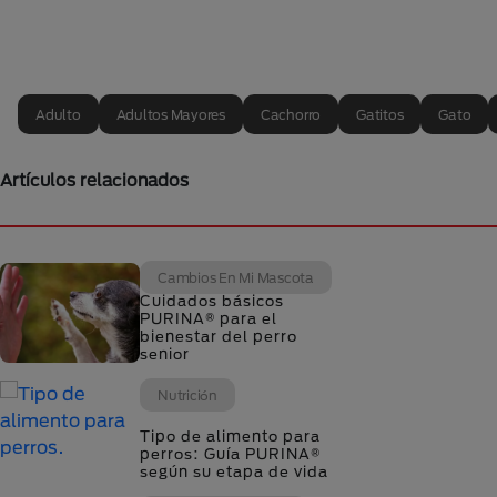
Adulto
Adultos Mayores
Cachorro
Gatitos
Gato
Artículos relacionados
Cambios En Mi Mascota
Cuidados básicos
PURINA® para el
bienestar del perro
senior
Nutrición
Tipo de alimento para
perros: Guía PURINA®
según su etapa de vida