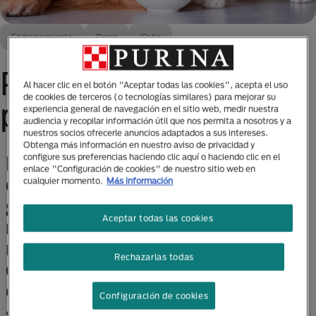
Entrenamiento
Perro
Gato
Perros y gatos
Al hacer clic en el botón "Aceptar todas las cookies", acepta el uso
de cookies de terceros (o tecnologías similares) para mejorar su
pueden ser amigos
experiencia general de navegación en el sitio web, medir nuestra
audiencia y recopilar información útil que nos permita a nosotros y a
nuestros socios ofrecerle anuncios adaptados a sus intereses.
Obtenga más información en nuestro aviso de privacidad y
configure sus preferencias haciendo clic aquí o haciendo clic en el
Debido a que el lenguaje corporal
enlace "Configuración de cookies" de nuestro sitio web en
es tan diferente entre perros y
cualquier momento.
Más información
gatos a menudo se
Aceptar todas las cookies
malinterpretan entre sí, lo que
resulta en un montón de rasguños
Rechazarlas todas
en la nariz y perros asustados y
confundidos.
Configuración de cookies
Sin embargo, esto no significa que sean