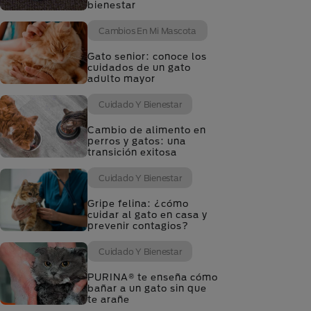
bienestar
Cambios En Mi Mascota
Gato senior: conoce los
cuidados de un gato
adulto mayor
Cuidado Y Bienestar
Cambio de alimento en
perros y gatos: una
transición exitosa
Cuidado Y Bienestar
Gripe felina: ¿cómo
cuidar al gato en casa y
prevenir contagios?
Cuidado Y Bienestar
PURINA® te enseña cómo
bañar a un gato sin que
te arañe