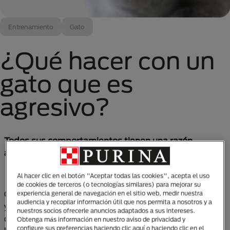
Entrenamiento
Gato
¿Qué hacer con un
gato que es
agresivo?
Todos sus comportamientos tienen una razón,
aprende a interpretarlos correctamente.
Al hacer clic en el botón "Aceptar todas las cookies", acepta el uso
de cookies de terceros (o tecnologías similares) para mejorar su
Como las personas, los gatos tienen su personalidad
experiencia general de navegación en el sitio web, medir nuestra
audiencia y recopilar información útil que nos permita a nosotros y a
y, puesto que no podemos hablar con ellos
nuestros socios ofrecerle anuncios adaptados a sus intereses.
directamente, debemos aprender a interpretar su
Obtenga más información en nuestro aviso de privacidad y
configure sus preferencias haciendo clic aquí o haciendo clic en el