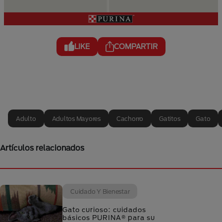
LIKE
COMPARTIR
Adulto
Adultos Mayores
Cachorro
Gatitos
Gato
Artículos relacionados
Cuidado Y Bienestar
Gato curioso: cuidados
básicos PURINA® para su