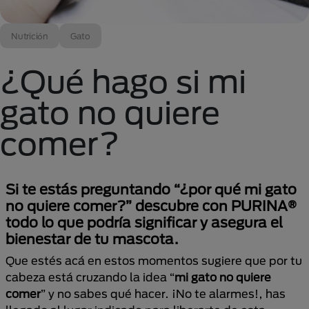
Nutrición
Gato
¿Qué hago si mi
gato no quiere
comer?
Si te estás preguntando “¿por qué mi gato
no quiere comer?” descubre con PURINA®
todo lo que podría significar y asegura el
bienestar de tu mascota.
Que estés acá en estos momentos sugiere que por tu
cabeza está cruzando la idea “
mi gato no quiere
comer
” y no sabes qué hacer. ¡No te alarmes!, has