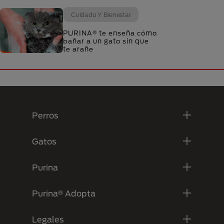
Cuidado Y Bienestar
PURINA® te enseña cómo
bañar a un gato sin que
te arañe
Menú Footer Purina
Perros
Gatos
Purina
Purina® Adopta
Legales