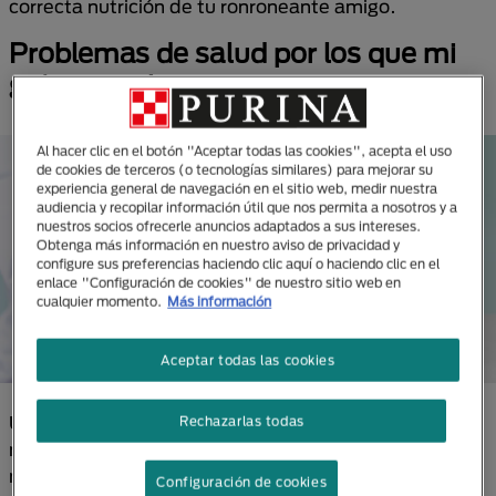
correcta nutrición de tu ronroneante amigo.
Problemas de salud por los que mi
gato no quiere comer
Al hacer clic en el botón "Aceptar todas las cookies", acepta el uso
de cookies de terceros (o tecnologías similares) para mejorar su
experiencia general de navegación en el sitio web, medir nuestra
audiencia y recopilar información útil que nos permita a nosotros y a
nuestros socios ofrecerle anuncios adaptados a sus intereses.
Obtenga más información en nuestro aviso de privacidad y
configure sus preferencias haciendo clic aquí o haciendo clic en el
enlace "Configuración de cookies" de nuestro sitio web en
cualquier momento.
Más información
Aceptar todas las cookies
Una de las principales causas por las que los gatos
Rechazarlas todas
no comen es
su salud
: afecciones, dolores,
malestares, incluso alergias alimentarias pueden
Configuración de cookies