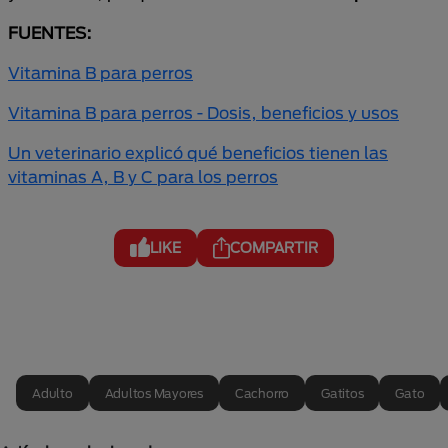
FUENTES:
Vitamina B para perros
Vitamina B para perros - Dosis, beneficios y usos
Un veterinario explicó qué beneficios tienen las
vitaminas A, B y C para los perros
LIKE
COMPARTIR
Adulto
Adultos Mayores
Cachorro
Gatitos
Gato