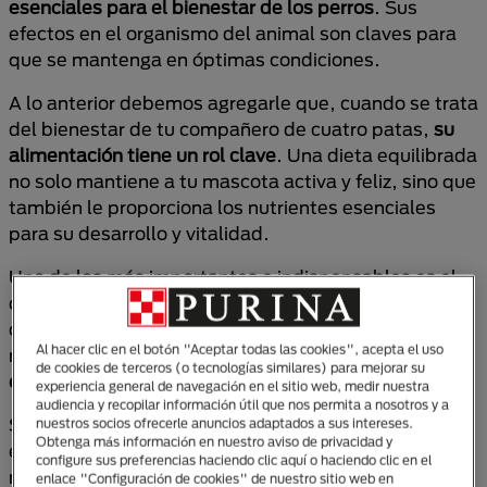
esenciales para el bienestar de los perros
. Sus
efectos en el organismo del animal son claves para
que se mantenga en óptimas condiciones.
A lo anterior debemos agregarle que, cuando se trata
del bienestar de tu compañero de cuatro patas,
su
alimentación tiene un rol clave
. Una dieta equilibrada
no solo mantiene a tu mascota activa y feliz, sino que
también le proporciona los nutrientes esenciales
para su desarrollo y vitalidad.
Uno de los más importantes e indispensables es el
complejo B para perros, un grupo de nutrientes que
cumple funciones esenciales en su organismo: son
Al hacer clic en el botón "Aceptar todas las cookies", acepta el uso
necesarios para que los canes
mantengan su
de cookies de terceros (o tecnologías similares) para mejorar su
energía, piel radiante y un sistema nervioso fuerte
.
experiencia general de navegación en el sitio web, medir nuestra
audiencia y recopilar información útil que nos permita a nosotros y a
Sin embargo, como estas vitaminas no se almacenan
nuestros socios ofrecerle anuncios adaptados a sus intereses.
Obtenga más información en nuestro aviso de privacidad y
en grandes cantidades en el cuerpo, es crucial que tu
configure sus preferencias haciendo clic aquí o haciendo clic en el
mascota las obtenga
a través de su alimentación
enlace "Configuración de cookies" de nuestro sitio web en