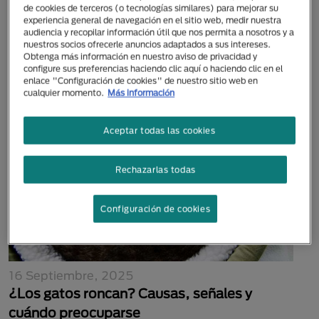
de cookies de terceros (o tecnologías similares) para mejorar su
28 Octubre, 2022
experiencia general de navegación en el sitio web, medir nuestra
Descubre cómo elegir correctamente los
audiencia y recopilar información útil que nos permita a nosotros y a
nuestros socios ofrecerle anuncios adaptados a sus intereses.
premios para tus gatos
Obtenga más información en nuestro aviso de privacidad y
configure sus preferencias haciendo clic aquí o haciendo clic en el
enlace "Configuración de cookies" de nuestro sitio web en
cualquier momento.
Más información
Aceptar todas las cookies
Rechazarlas todas
Configuración de cookies
16 Septiembre, 2025
¿Los gatos roncan? Causas, señales y
cuándo preocuparse