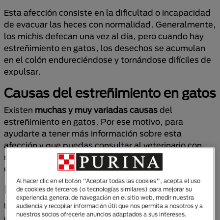
Esta afección consiste en la dificultad o incapacidad
de evacuar las heces con normalidad. Generalmente,
los michis defecan una vez al día, pero cuando hay
estreñimiento en gatos, los desechos se acumulan
en el colón endureciéndose y tornándose difíciles de
expulsar.
Causas del estreñimiento en gatos
Existen
muchas y muy variadas causas
del
estreñimiento en gatos. Por ese motivo, para
ayudarte a tener más información sobre esta
afección y que puedas consultar al veterinario con
más confianza,
vamos a explorar algunas de las más
conocidas.
Al hacer clic en el botón "Aceptar todas las cookies", acepta el uso
Dieta inadecuada
de cookies de terceros (o tecnologías similares) para mejorar su
experiencia general de navegación en el sitio web, medir nuestra
Una de las causas más comunes del estreñimiento
audiencia y recopilar información útil que nos permita a nosotros y a
nuestros socios ofrecerle anuncios adaptados a sus intereses.
en gatos es una alimentación que no satisface de