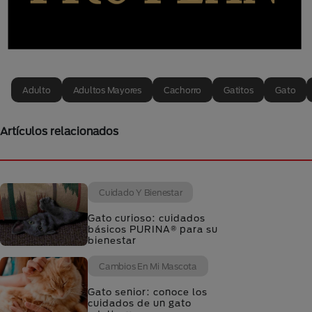
Adulto
Adultos Mayores
Cachorro
Gatitos
Gato
Artículos relacionados
Cuidado Y Bienestar
Gato curioso: cuidados
básicos PURINA® para su
bienestar
Cambios En Mi Mascota
Gato senior: conoce los
cuidados de un gato