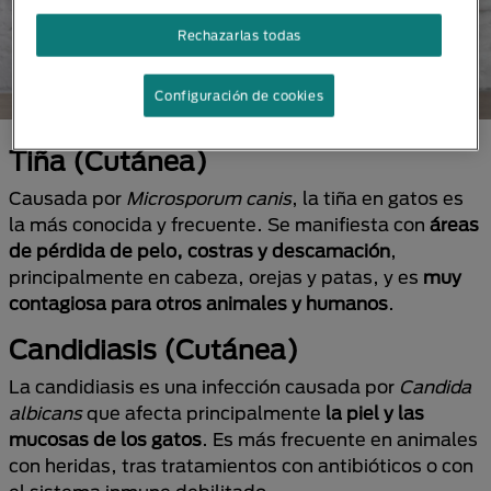
Rechazarlas todas
Configuración de cookies
Tiña (Cutánea)
Causada por
Microsporum canis
, la tiña en gatos es
la más conocida y frecuente. Se manifiesta con
áreas
de pérdida de pelo, costras y descamación
,
principalmente en cabeza, orejas y patas, y es
muy
contagiosa para otros animales y humanos
.
Candidiasis (Cutánea)
La candidiasis es una infección causada por
Candida
albicans
que afecta principalmente
la piel y las
mucosas de los gatos
. Es más frecuente en animales
con heridas, tras tratamientos con antibióticos o con