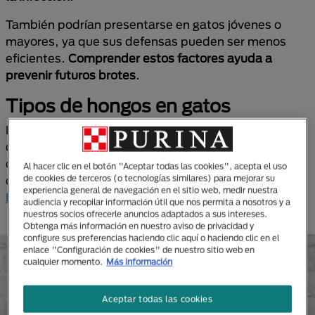
También podrían presentarse en gatos jóvenes o
mayores, ya que sus defensas pueden ser menos
eficientes.
Comprender estos factores ayuda a
prevenir futuros brotes
.
Tipos de hongos en gatos
Es posible que nuestros ronroneantes amigos sufran
de hongos en algún punto de sus vidas. A
continuación, conoce algunas de las posibles
Al hacer clic en el botón "Aceptar todas las cookies", acepta el uso
de cookies de terceros (o tecnologías similares) para mejorar su
opciones que podrían afectar su integridad, con
PRO
experiencia general de navegación en el sitio web, medir nuestra
PLAN®
.
audiencia y recopilar información útil que nos permita a nosotros y a
nuestros socios ofrecerle anuncios adaptados a sus intereses.
Obtenga más información en nuestro aviso de privacidad y
configure sus preferencias haciendo clic aquí o haciendo clic en el
enlace "Configuración de cookies" de nuestro sitio web en
cualquier momento.
Más información
Aceptar todas las cookies