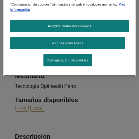
"Configuración de cookies" de nuestro sitio web en cualquier momento.
Más
información
Aceptar todas las cookies
Rechazarlas todas
Alimento Seco
Configuración de cookies
Purina Pro Plan Adulto Raza
Mediana
Tecnología Optihealth Perro
Tamaños disponibles
3 kg
15Kg
Descripción