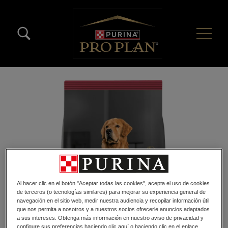
Pasar al contenido principal
Menú Secundario Pro Plan
Menú Principal Pro Plan
Al hacer clic en el botón "Aceptar todas las cookies", acepta el uso de cookies
de terceros (o tecnologías similares) para mejorar su experiencia general de
navegación en el sitio web, medir nuestra audiencia y recopilar información útil
que nos permita a nosotros y a nuestros socios ofrecerle anuncios adaptados
a sus intereses. Obtenga más información en nuestro aviso de privacidad y
configure sus preferencias haciendo clic aquí o haciendo clic en el enlace