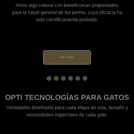
s
derivados de fracciones de aceites botánicos que
 ha
proveen una fuente alternativa de energía para el
cerebro en perros de 7 o más años. Esta dieta diaria
ayuda a mejorar la memoria y atención de los
perros, prolongando su expectativa y calidad de
vida.
Ver más
OPTI TECNOLOGÍAS PARA GATOS
Variedades diseñadas para cada etapa de vida, tamaño y
necesidades especiales de cada gato.