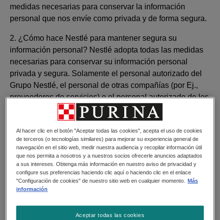
medidas necesarias para conservar la información
personal que nos envíe como privada y de forma segura.
2. ¿Cómo hace Nestlé para mantener segura su
información personal? Nestlé adopta todas las medidas
necesarias para conservar su información personal
privada y segura. Solamente el personal autorizado del
Grupo Nestlé, el personal de otras compañías (por Ej.,
proveedores de servicios) o el personal autorizado de los
socios comerciales (quienes por contrato han acordado
mantener segura toda la información) acceden a su
Al hacer clic en el botón "Aceptar todas las cookies", acepta el uso de cookies
información personal. Todo el personal de Nestlé que
de terceros (o tecnologías similares) para mejorar su experiencia general de
tiene acceso a su información personal debe adherirse a
navegación en el sitio web, medir nuestra audiencia y recopilar información útil
la Política de Privacidad del Grupo Nestlé y los
que nos permita a nosotros y a nuestros socios ofrecerle anuncios adaptados
a sus intereses. Obtenga más información en nuestro aviso de privacidad y
empleados de terceros que accedan a su información
configure sus preferencias haciendo clic aquí o haciendo clic en el enlace
personal han firmado contratos de confidencialidad.
"Configuración de cookies" de nuestro sitio web en cualquier momento.
Más
información
Además, los contratos firmados con compañías terceras
que acceden a su información personal, garantizan que
esta información se mantenga segura. Para asegurar la
Aceptar todas las cookies