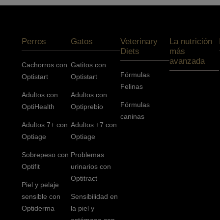
Menú footer Pro Plan
Perros
Gatos
Veterinary
La nutrición
Diets
más
avanzada
Cachorros con
Gatitos con
Fórmulas
Optistart
Optistart
Felinas
Adultos con
Adultos con
Fórmulas
OptiHealth
Optiprebio
caninas
Adultos 7+ con
Adultos +7 con
Optiage
Optiage
Sobrepeso con
Problemas
Optifit
urinarios con
Optitract
Piel y pelaje
sensible con
Sensibilidad en
Optiderma
la piel y
estómago con