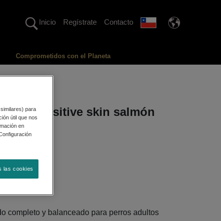
Inicio
Regístrate
Contacto
Comprometidos con el Planeta
Plan® sensitive skin salmón
 similares) para
ión útil que nos
rmación en
"Configuración
sponibles
s las cookies
n
o completo y balanceado para perros adultos