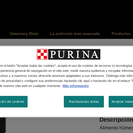
Veterinary Diets
La nutrición más avanzada
Productos
Alimento Húmedo
Lata Pro 
 en el botón "Aceptar todas las cookies", acepta el uso de cookies de terceros (o tecnologías
periencia general de navegación en el sitio web, medir nuestra audiencia y recopilar informac
y arroz
sotros y a nuestros socios ofrecerle anuncios adaptados a sus intereses. Obtenga más info
 de privacidad y configure sus preferencias haciendo clic aquí o haciendo clic en el enlace 
de nuestro sitio web en cualquier momento.
Más información
Tamaños di
368,5 G
ción de cookies
Rechazarlas todas
Aceptar toda
Descripció
Alimento húmed