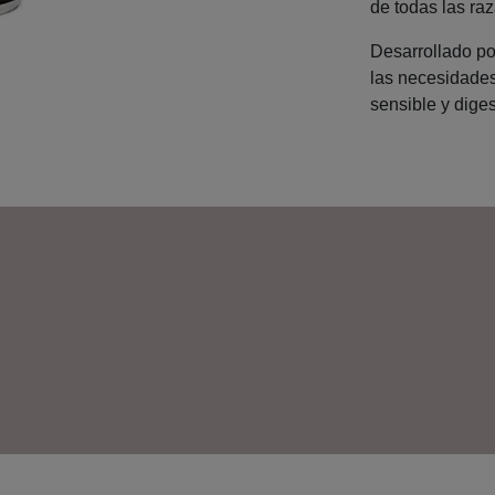
de todas las raz
Desarrollado por
las necesidades
sensible y diges