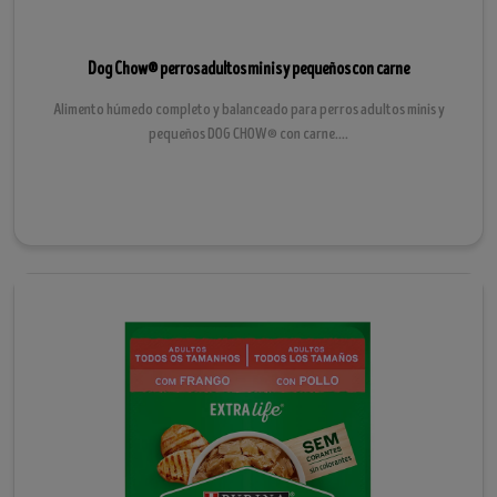
Dog Chow® perros adultos minis y pequeños con carne
Alimento húmedo completo y balanceado para perros adultos minis y
pequeños DOG CHOW® con carne....