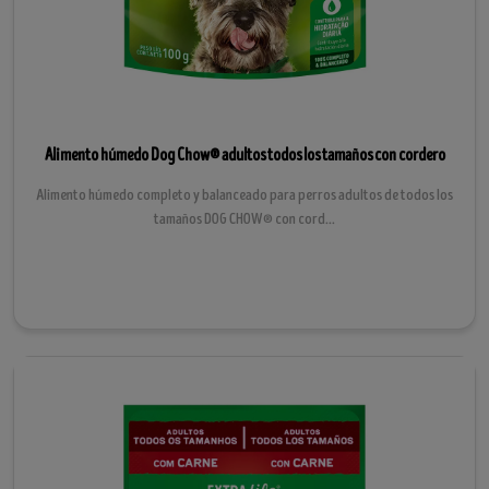
Alimento húmedo Dog Chow® adultos todos los tamaños con cordero
Alimento húmedo completo y balanceado para perros adultos de todos los
tamaños DOG CHOW® con cord...