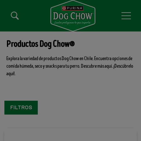
Pasar al contenido principal
Menú secundario Dog Chow
Menú Principal Dog Chow
Productos Dog Chow®
Explora la variedad de productos Dog Chow en Chile. Encuentra opciones de
comida húmeda, seco y snacks para tu perro. Descubre más aquí. ¡Descúbrelo
aquí!.
Filtros