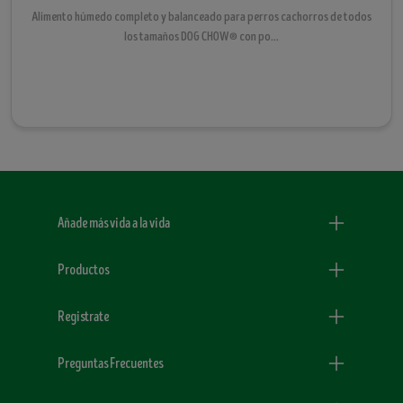
Alimento húmedo completo y balanceado para perros cachorros de todos
los tamaños DOG CHOW® con po...
Menu Footer Dogchow
Añade más vida a la vida
Productos
Registrate
Preguntas Frecuentes