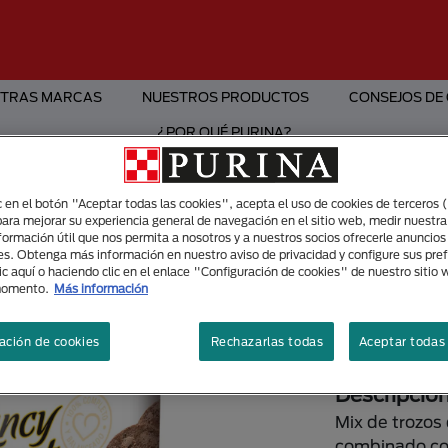
TRAS MARCAS
NUESTROS PRODUCTOS
CONSEJOS DE
¿POR QUÉ PURINA?
ic en el botón "Aceptar todas las cookies", acepta el uso de cookies de terceros 
para mejorar su experiencia general de navegación en el sitio web, medir nuestra
Alimento Húmedo
nformación útil que nos permita a nosotros y a nuestros socios ofrecerle anuncio
Fancy Fea
es. Obtenga más información en nuestro aviso de privacidad y configure sus pre
ic aquí o haciendo clic en el enlace "Configuración de cookies" de nuestro sitio
Tamaños di
momento.
Más información
85Grs
ación de cookies
Rechazarlas todas
Aceptar todas 
Descripció
Mix de trozos
combinado con