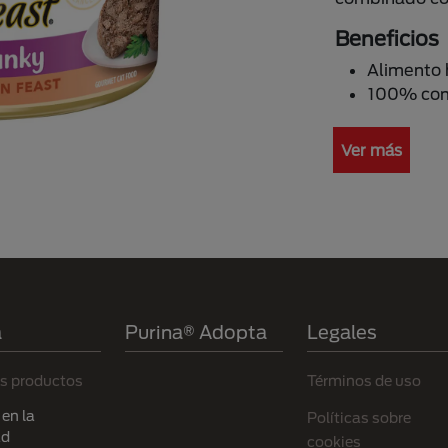
Beneficios
Alimento 
100% com
Ver más
a
Purina® Adopta
Legales
s productos
Términos de uso
en la
Políticas sobre
ad
cookies