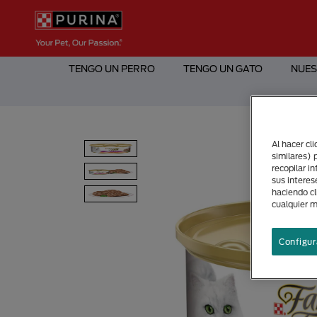
Pasar al contenido principal
Menú Secundario Purina
Menú Principal Purina
TENGO UN PERRO
TENGO UN GATO
NUES
Al hacer cl
similares) 
recopilar i
sus interes
haciendo cl
cualquier 
Configur