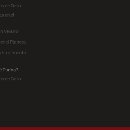
os de Gato
s en el
en Verano
or el Planeta
s su alimento
é Purina?
os de Gato