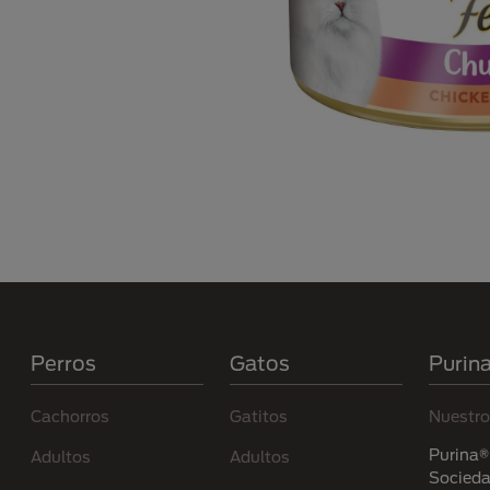
Menú Footer Purina
Perros
Gatos
Purin
Cachorros
Gatitos
Nuestro
Purina® 
Adultos
Adultos
Socied