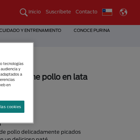
Inicio
Suscríbete
Contacto
 CUIDADO Y ENTRENAMIENTO
CONOCE PURINA
(o tecnologías
 audiencia y
s adaptados a
st® terrine pollo en lata
ferencias
 web en
sponibles
las cookies
n
 de pollo delicadamente picados
 un delicioso paté.