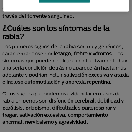
mayor rapidez el virus puede infectar el SNC. Esto
también se aplica a una ruta de contaminación a
través del torrente sanguíneo.
¿Cuáles son los síntomas de la
rabia?
Los primeros signos de la rabia son muy genéricos,
caracterizándose por
letargo, fiebre y vómitos
. Los
síntomas que pueden indicar que efectivamente hay
una seria condición detrás no aparecerán hasta más
adelante y podrían incluir
salivación excesiva y ataxia
e incluso automutilación y anorexia repentina
.
Otros signos que podemos evidenciar en casos de
rabia en perros son
disfunción cerebral, debilidad y
parálisis, priapismo, dificultades para respirar y
tragar, salivación excesiva, comportamiento
anormal, nerviosismo y agresividad
.