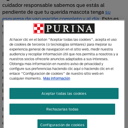
cuidador responsable sabemos que estás al
pendiente de que tu querida mascota tenga
su
esquema de vacunación completo y al día
. Esto es
clave para preservar el bienestar del animal y, dicho
sea de paso, el tuyo propio.
Al hacer clic en el botón "Aceptar todas las cookies", acepta el uso
¿Cómo saber si un perro tiene
de cookies de terceros (o tecnologías similares) para mejorar su
experiencia general de navegación en el sitio web, medir nuestra
rabia?
audiencia y recopilar información útil que nos permita a nosotros y a
nuestros socios ofrecerle anuncios adaptados a sus intereses.
Al igual que en los humanos, los síntomas de la rabia
Obtenga más información en nuestro aviso de privacidad y
configure sus preferencias haciendo clic aquí o haciendo clic en el
en los perros son causados ​​por una
inflamación
enlace "Configuración de cookies" de nuestro sitio web en
aguda y masiva del cerebro
. La enfermedad
cualquier momento.
Más información
generalmente progresa en tres fases, no obstante,
los tutores caninos a menudo no reconocen la
Aceptar todas las cookies
primera fase.
Los síntomas de la rabia en perros resultan de la
Rechazarlas todas
alteración del sistema nervioso central
. Cuanto más
cerca del cerebro esté el lugar de la infección, con
Configuración de cookies