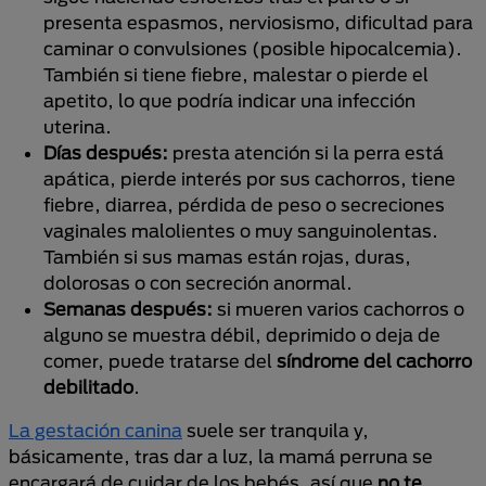
presenta espasmos, nerviosismo, dificultad para
caminar o convulsiones (posible hipocalcemia).
También si tiene fiebre, malestar o pierde el
apetito, lo que podría indicar una infección
uterina.
Días después:
presta atención si la perra está
apática, pierde interés por sus cachorros, tiene
fiebre, diarrea, pérdida de peso o secreciones
vaginales malolientes o muy sanguinolentas.
También si sus mamas están rojas, duras,
dolorosas o con secreción anormal.
Semanas después:
si mueren varios cachorros o
alguno se muestra débil, deprimido o deja de
comer, puede tratarse del
síndrome del cachorro
debilitado
.
La gestación canina
suele ser tranquila y,
básicamente, tras dar a luz, la mamá perruna se
encargará de cuidar de los bebés, así que
no te