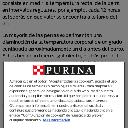
consiste en medir la temperatura rectal de la perra
en intervalos regulares, por ejemplo, cada 12 horas,
así sabrás en qué valor se encuentra a lo largo del
día.
La mayoría de las perras experimentan una
disminución de la temperatura corporal de un grado
centígrado aproximadamente un día antes del parto
.
Si has hecho un buen seguimiento, podrás predecir
cuándo ocurrirá en las siguientes 12-24 horas.
Las etapas del parto canino
Al hacer clic en el botón "Aceptar todas las cookies", acepta el uso
En general, el parto canino es sencillo
y no suele
de cookies de terceros (o tecnologías similares) para mejorar su
haber complicaciones. Aunque debes interferir lo
experiencia general de navegación en el sitio web, medir nuestra
audiencia y recopilar información útil que nos permita a nosotros y a
menos posible,
es importante que estés presente
nuestros socios ofrecerle anuncios adaptados a sus intereses.
durante el nacimiento de los cachorros
para
Obtenga más información en nuestro aviso de privacidad y
configure sus preferencias haciendo clic aquí o haciendo clic en el
intervenir y ayudar a la madre si surge algún
enlace "Configuración de cookies" de nuestro sitio web en
problema.
cualquier momento.
Más información