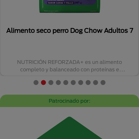
os 7
Dog Chow® Cachorros Todos lo
Tamaños con Pollo
o
Alimento húmedo completo y balanceado 
perros cachorros de todos los tamaños D
CHOW® con po...
Patrocinado por: