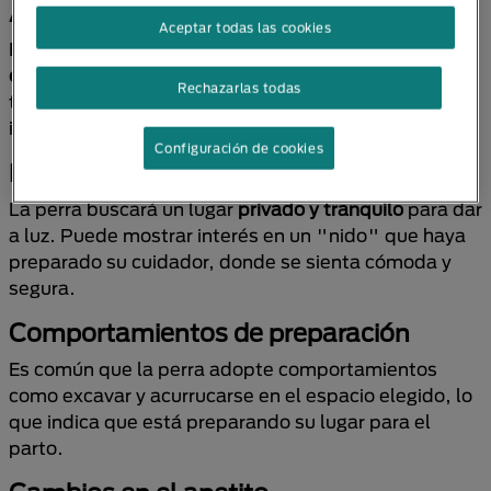
Antes del parto
Aceptar todas las cookies
Es posible que la futura madre canina muestre
comportamientos diferentes de los usuales
. Como
Rechazarlas todas
tutor, debes estar atento a estos cambios, pues te
indicarán que la perrita está lista para iniciar el parto.
Configuración de cookies
Búsqueda de un lugar tranquilo
La perra buscará un lugar
privado y tranquilo
para dar
a luz. Puede mostrar interés en un "nido" que haya
preparado su cuidador, donde se sienta cómoda y
segura.
Comportamientos de preparación
Es común que la perra adopte comportamientos
como excavar y acurrucarse en el espacio elegido, lo
que indica que está preparando su lugar para el
parto.