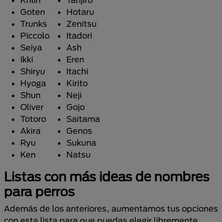
Goten
Hotaru
Trunks
Zenitsu
Piccolo
Itadori
Seiya
Ash
Ikki
Eren
Shiryu
Itachi
Hyoga
Kirito
Shun
Neji
Oliver
Gojo
Totoro
Saitama
Akira
Genos
Ryu
Sukuna
Ken
Natsu
Listas con más ideas de nombres
para perros
Además de los anteriores, aumentamos tus opciones
con esta lista para que puedas elegir libremente.