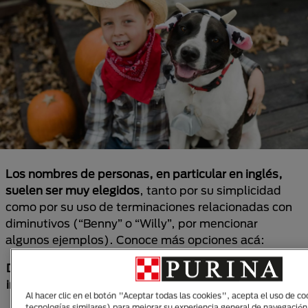
Los nombres de personas, en particular en inglés,
suelen ser muy elegidos
, tanto por su simplicidad
como por su uso de terminaciones relacionadas con
diminutivos (“Benny” o “Willy”, por mencionar
algunos ejemplos). Conoce más opciones acá:
De personas en
De personas en
Otras
inglés
español
opciones
Al hacer clic en el botón "Aceptar todas las cookies", acepta el uso de co
tecnologías similares) para mejorar su experiencia general de navegación 