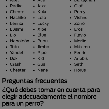
Radke
Jazz
Olaf
Chente
Kuku
Percy
Hachiko
Lolo
Vishnu
Lennon
Lucky
Zorro
Luismi
Xipe
Eros
Lio
Blue
Flavio
Napoleón
Bubu
Merlín
Toto
Jimbo
Máximo
Yandel
Pipo
Fenrir
Doki
Kid
Anubis
Crash
Gus
Seth
Chester
Nene
Horus
Preguntas frecuentes
¿Qué debes tomar en cuenta para
elegir adecuadamente el nombre
para un perro?