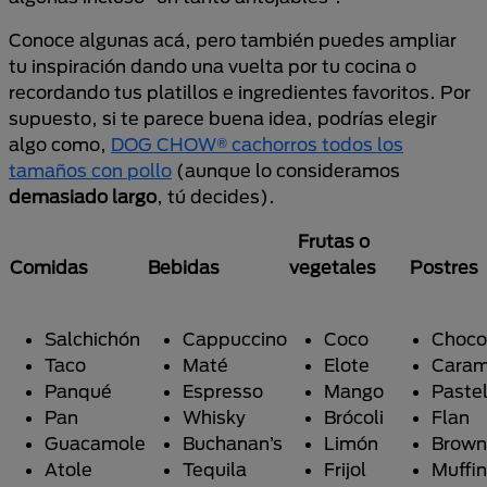
Conoce algunas acá, pero también puedes ampliar
tu inspiración dando una vuelta por tu cocina o
recordando tus platillos e ingredientes favoritos. Por
supuesto, si te parece buena idea, podrías elegir
algo como,
DOG CHOW® cachorros todos los
tamaños con pollo
(aunque lo consideramos
demasiado largo
, tú decides).
Frutas o
Comidas
Bebidas
vegetales
Postres
Salchichón
Cappuccino
Coco
Choco
Taco
Maté
Elote
Caram
Panqué
Espresso
Mango
Paste
Pan
Whisky
Brócoli
Flan
Guacamole
Buchanan’s
Limón
Brown
Atole
Tequila
Frijol
Muffin