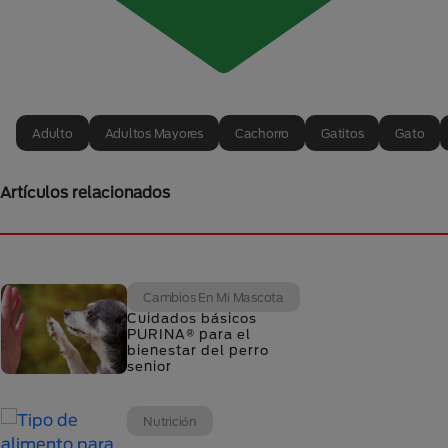
Entrenamiento
Buenas prácticas y tips
de adiestramiento canino
Adulto
Adultos Mayores
Cachorro
Gatitos
Gato
Cambios En Mi Mascota
Artículos relacionados
Celo canino: ¿cuánto
dura el periodo de una
perra y cómo cuidarla?
Cambios En Mi Mascota
Cuidados básicos
PURINA® para el
bienestar del perro
senior
Nutrición