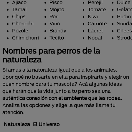
Ajiaco
Pisco
Perejil
Dulce
Tamal
Mojito
Tomate
Gelat
Chips
Ron
Kiwi
Pudin
Choripán
Vino
Camote
Sund
Pozole
Brandy
Laurel
Chees
Chimichurri
Tecito
Nopal
Strud
Nombres para perros de la
naturaleza
Si amas a la naturaleza igual que a los animales,
¿por qué no basarte en ella para inspirarte y elegir un
buen nombre para tu mascota? Acá algunas ideas
que harán que la vida junto a tu perro sea
una
auténtica conexión con el ambiente que les rodea
.
Analiza las opciones y elige la que más llame tu
atención.
Naturaleza
El Universo