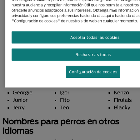
Andy
Fido
Manchas
nuestra audiencia y recopilar información útil que nos permita a nosotros 
Donnie
Lucas
Baxter
ofrecerle anuncios adaptados a sus intereses. Obtenga más información 
privacidad y configure sus preferencias haciendo clic aquí o haciendo clic 
Eddie
Pedrito
Mechudo
"Configuración de cookies" de nuestro sitio web en cualquier momento.
Ralf
Benito
Pongo
Norman
Fidel
Punky
Aceptar todas las cookies
Sam
Tadeo
Rooster
Willy
Lucho
Seven
Jack
Tomás
Tambor
Rechazarlas todas
Bruce
Simón
Unagi
Jake
Tito
Volován
Configuración de cookies
Benji
Bruno
Ornlu
Francis
Mateo
Balú
Georgie
Igor
Kenzo
Junior
Fito
Firulais
Jerry
Teo
Blacky
Nombres para perros en otros
idiomas