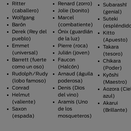
Ritter
Renard (zorro)
Subarashī
(caballero)
Jolie (bonito)
(genial)
Wolfgang
Marcel
Suteki
Barón
(combatiente)
(espléndid
Derek (Rey del
Ónix (guardián
Kitto
pueblo)
de la luz)
(Apuesto)
Emmet
Pierre (roca)
Takara
(universal)
Julián (joven)
(tesoro)
Barrett (fuerte
Faucon
Chikara
como un oso)
(Halcón)
(Poder)
Rudolph/Rudy
Arnaud (águila
Kyōshi
(lobo famoso)
poderosa)
(Maestro)
Conrad
Denis (Dios
Aozora (Cie
Helmut
del vino)
azul)
(valiente)
Aramis (Uno
Akarui
Saxon
de los
(Brillante)
(espada)
mosqueteros)