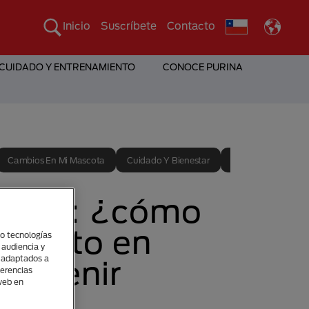
Inicio
Suscríbete
Contacto
 CUIDADO Y ENTRENAMIENTO
CONOCE PURINA
Cambios En Mi Mascota
Cuidado Y Bienestar
Entrenamiento
felina: ¿cómo
al gato en
(o tecnologías
 audiencia y
s adaptados a
prevenir
ferencias
 web en
ios?