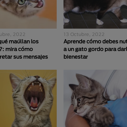
ubre, 2022
13 Octubre, 2022
qué maúllan los
Aprende cómo debes nut
?: mira cómo
a un gato gordo para dar
pretar sus mensajes
bienestar