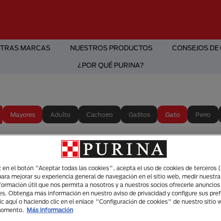
TRAS MARCAS
NUESTROS PRODUCTOS
CONSEJOS DE
¿POR QUÉ PURINA?
Mayores
Adulto
Cachorro
Gatitos
Gato
Perro
Gripe 
cuidar 
ic en el botón "Aceptar todas las cookies", acepta el uso de cookies de terceros 
para mejorar su experiencia general de navegación en el sitio web, medir nuestra
nformación útil que nos permita a nosotros y a nuestros socios ofrecerle anuncio
casa y 
es. Obtenga más información en nuestro aviso de privacidad y configure sus pre
ic aquí o haciendo clic en el enlace "Configuración de cookies" de nuestro sitio
contag
momento.
Más información