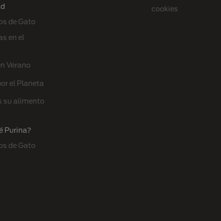
ad
cookies
os de Gato
s en el
en Verano
or el Planeta
s su alimento
é Purina?
os de Gato