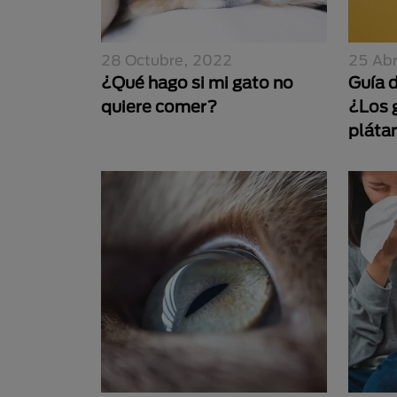
28 Octubre, 2022
25 Abr
¿Qué hago si mi gato no
Guía d
quiere comer?
¿Los 
pláta