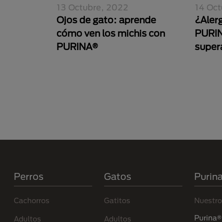
13 Octubre, 2022
14 Oct
Ojos de gato: aprende
¿Alerg
cómo ven los michis con
PURIN
PURINA®
super
Paginación
Menú Footer Purina
Perros
Gatos
Purin
Cachorros
Gatitos
Nuestro
Purina® 
Adultos
Adultos