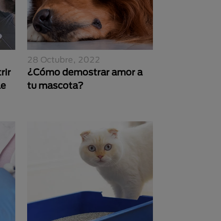
28 Octubre, 2022
rir
¿Cómo demostrar amor a
le
tu mascota?