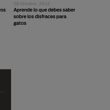
28 Octubre, 2022
ros
Aprende lo que debes saber
sobre los disfraces para
gatos
na