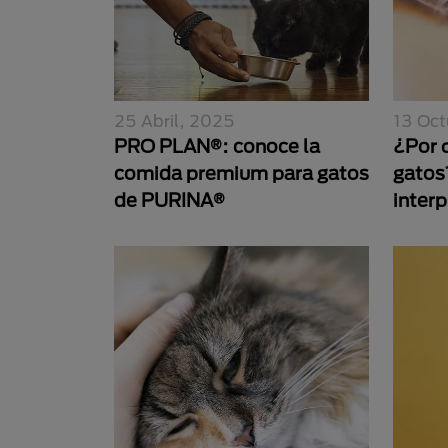
25 Abril, 2025
13 Oct
PRO PLAN®: conoce la
¿Por 
comida premium para gatos
gatos
de PURINA®
inter