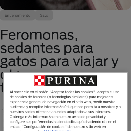
Entrenamiento
Gato
Feromonas,
sedantes para
gatos para viajar y
otros
tranquilizantes
Al hacer clic en el botón "Aceptar todas las cookies", acepta el uso
de cookies de terceros (o tecnologías similares) para mejorar su
experiencia general de navegación en el sitio web, medir nuestra
Si decides viajar con tu gato, es
audiencia y recopilar información útil que nos permita a nosotros y a
nuestros socios ofrecerle anuncios adaptados a sus intereses.
importante que tengas en cuenta
Obtenga más información en nuestro aviso de privacidad y
configure sus preferencias haciendo clic aquí o haciendo clic en el
las siguientes recomendaciones
enlace "Configuración de cookies" de nuestro sitio web en