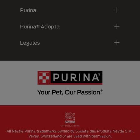
Purina
Purina® Adopta
Legales
Menu Footer Secundario Purina
All Nestlé Purina trademarks owned by Société des Produits Nestlé S.A.,
Vevey, Switzerland or are used with permission.