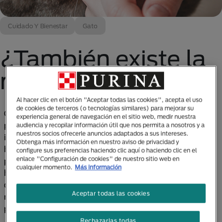
Cuidado Y Bienestar
Gato
¿También existe la
rabia en gatos?
Al hacer clic en el botón "Aceptar todas las cookies", acepta el uso
de cookies de terceros (o tecnologías similares) para mejorar su
Gatos, murciélagos, hurones, zorros, ratones…
experiencia general de navegación en el sitio web, medir nuestra
prácticamente cualquier mamífero puede ser
audiencia y recopilar información útil que nos permita a nosotros y a
nuestros socios ofrecerle anuncios adaptados a sus intereses.
infectado por el virus de la rabia incluyendo a los
Obtenga más información en nuestro aviso de privacidad y
humanos, por lo que la rabia no es exclusiva de los
configure sus preferencias haciendo clic aquí o haciendo clic en el
enlace "Configuración de cookies" de nuestro sitio web en
perros, aunque sí son el animal que más contagia al
cualquier momento.
Más información
humano (95% de los casos) por la convivencia tan
cercana y por su contacto con el mundo exterior,
Aceptar todas las cookies
mientras que los mapaches son los mayores
portadores.
Rechazarlas todas