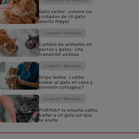
Cambios En Mi Mascota
Gato senior: conoce los
cuidados de un gato
adulto mayor
Cuidado Y Bienestar
Cambio de alimento en
perros y gatos: una
transición exitosa
Cuidado Y Bienestar
Gripe felina: ¿cómo
cuidar al gato en casa y
prevenir contagios?
Cuidado Y Bienestar
PURINA® te enseña cómo
bañar a un gato sin que
te arañe