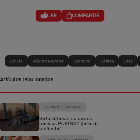
LIKE
COMPARTIR
Adulto
Adultos Mayores
Cachorro
Gatitos
Gato
Artículos relacionados
Cuidado Y Bienestar
Gato curioso: cuidados
básicos PURINA® para su
bienestar