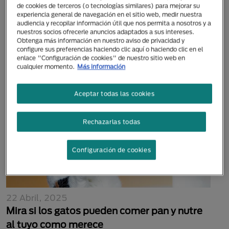
de cookies de terceros (o tecnologías similares) para mejorar su
28 Octubre, 2022
experiencia general de navegación en el sitio web, medir nuestra
¿Resfriados en perros? Conoce qué hace
audiencia y recopilar información útil que nos permita a nosotros y a
nuestros socios ofrecerle anuncios adaptados a sus intereses.
estornudar a tu mascota
Obtenga más información en nuestro aviso de privacidad y
configure sus preferencias haciendo clic aquí o haciendo clic en el
enlace "Configuración de cookies" de nuestro sitio web en
cualquier momento.
Más información
Aceptar todas las cookies
Rechazarlas todas
Configuración de cookies
22 Abril, 2025
Mira si los gatos pueden comer pan y nutre
al tuyo como merece