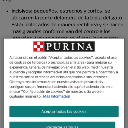
Incisivos
: pequeños, estrechos y cortos, se
ubican en la parte delantera de la boca del gato.
Están colocados de manera rectilínea y se hacen
más grandes conforme van del centro a los
laterales. Hay seis tanto en el maxilar superior
como en la mandíbula. Tienen la función de
rasgar y cortar los alimentos
.
Al hacer clic en el botón "Aceptar todas las cookies", acepta el uso
Caninos o colmillos
: son en total cuatro grandes
de cookies de terceros (o tecnologías similares) para mejorar su
dientes curvados, dos arriba y dos abajo,
experiencia general de navegación en el sitio web, medir nuestra
colocados a cada lado de los incisivos.
Sirven
audiencia y recopilar información útil que nos permita a nosotros y a
nuestros socios ofrecerle anuncios adaptados a sus intereses.
para rasgar y desgarrar, puesto que son muy
Obtenga más información en nuestro aviso de privacidad y
afilados
.
configure sus preferencias haciendo clic aquí o haciendo clic en el
enlace "Configuración de cookies" de nuestro sitio web en
Premolares
: Son dientes situados detrás de los
cualquier momento.
Más información
caninos en la parte posterior de la boca. En el
maxilar superior hay cuatro, mientras que en la
Aceptar todas las cookies
inferior hay seis, en igual cantidad a cada lado
(de a 2 arriba y de a 3 abajo, respectivamente).
Su función es similar a la de los colmillos
.
Rechazarlas todas