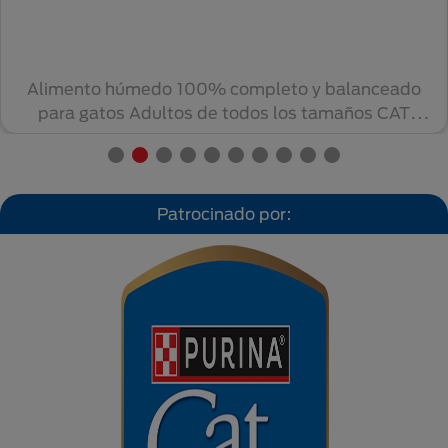
Alimento húmedo 100% completo y balanceado
para gatos Adultos de todos los tamaños CAT
CHOW® con ...
Patrocinado por: