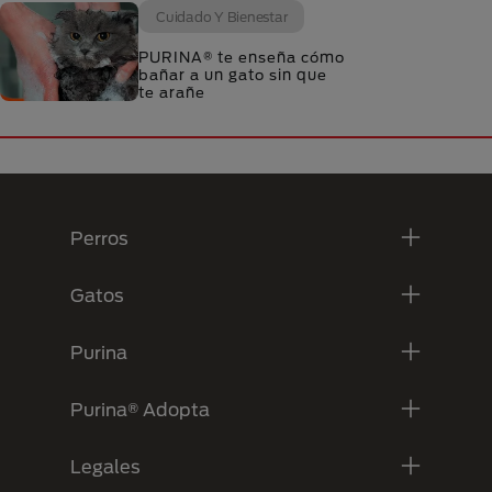
Cuidado Y Bienestar
PURINA® te enseña cómo
bañar a un gato sin que
te arañe
Menú Footer Purina
Perros
Gatos
Purina
Purina® Adopta
Legales