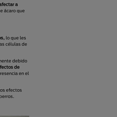
fectar a
de ácaro que
os,
lo que les
as células de
lmente debido
efectos de
resencia en el
los efectos
perros.