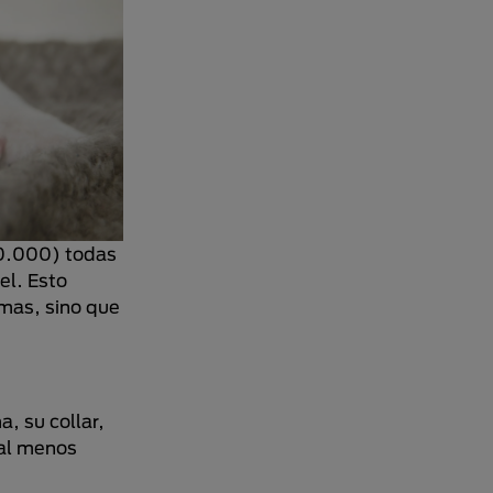
50.000) todas
el. Esto
emas, sino que
, su collar,
 al menos