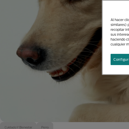
Al hacer cl
similares) 
recopilar i
sus interes
haciendo cl
cualquier 
Configur
Cuidado Y Bienestar
Perro