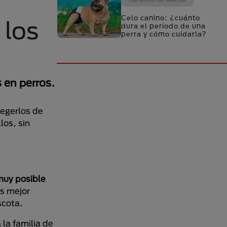
Celo canino: ¿cuánto
 los
dura el periodo de una
perra y cómo cuidarla?
s en perros.
tegerlos de
os, sin
muy posible
es mejor
scota.
la familia de