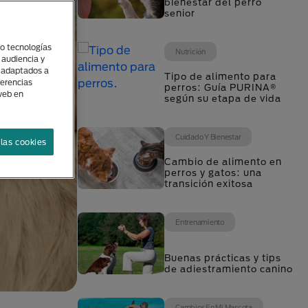
bienestar del perro
senior
(o tecnologías
Nutrición
 audiencia y
s adaptados a
Tipo de alimento para
ferencias
perros: Guía PURINA®
 web en
según su etapa de vida
Cuidado Y Bienestar
las cookies
Cambio de alimento en
perros y gatos: una
transición exitosa
Entrenamiento
Buenas prácticas y tips
de adiestramiento canino
Cambios En Mi Mascota