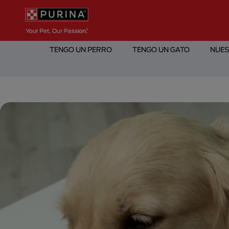
Pasar al contenido principal
Menú Secundario Purina
Menú Principal Purina
TENGO UN PERRO
TENGO UN GATO
NUES