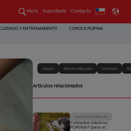
Inicio
Suscríbete
Contacto
 CUIDADO Y ENTRENAMIENTO
CONOCE PURINA
Adulto
Adultos Mayores
Cachorro
Ga
Artículos relacionados
Cambios En Mi Mascota
Cuidados básicos
PURINA® para el