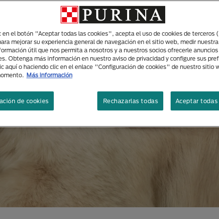
ic en el botón "Aceptar todas las cookies", acepta el uso de cookies de terceros 
para mejorar su experiencia general de navegación en el sitio web, medir nuestra
nformación útil que nos permita a nosotros y a nuestros socios ofrecerle anuncio
es. Obtenga más información en nuestro aviso de privacidad y configure sus pre
ic aquí o haciendo clic en el enlace "Configuración de cookies" de nuestro sitio
momento.
Más información
ación de cookies
Rechazarlas todas
Aceptar todas 