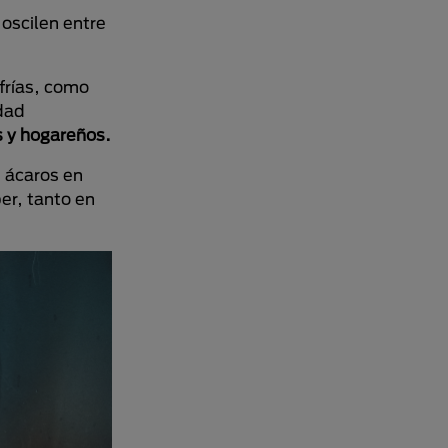
oscilen entre
frías, como
dad
s y hogareños.
s ácaros en
er, tanto en