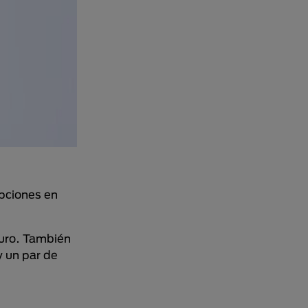
pciones en
guro. También
y un par de