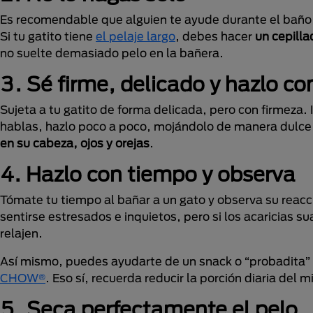
Es recomendable que alguien te ayude durante el baño; 
Si tu gatito tiene
el pelaje largo
, debes hacer
un cepilla
no suelte demasiado pelo en la bañera.
3. Sé firme, delicado y hazlo c
Sujeta a tu gatito de forma delicada, pero con firmeza. I
hablas, hazlo poco a poco, mojándolo de manera dulce 
en su cabeza, ojos y orejas
.
4. Hazlo con tiempo y observa
Tómate tu tiempo al bañar a un gato y observa su reacci
sentirse estresados e inquietos, pero si los acaricias s
relajen.
Así mismo, puedes ayudarte de un snack o “probadita”
CHOW®
. Eso sí, recuerda reducir la porción diaria del 
5. Seca perfectamente el pelo