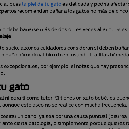
ncia, pues
la piel de tu gato
es delicada y podría afectar
xpertos recomiendan bañar a los gatos no más de cinco 
.
no debe bañarse más de dos o tres veces al año. De es
elaje
.
te sucio, algunos cuidadores consideran si deben bañarl
un paño húmedo y tibio o bien, usando toallitas húmeda
s excepcionales, por ejemplo, si notas que hay presenc
io.
tu gato
l ni para ti como tutor
. Si tienes un gato bebé, es buen
, aunque este aseo no se realice con mucha frecuencia.
sitar un baño, ya sea por una causa puntual (diarrea
ar ante cierta patología, o simplemente porque quieres r