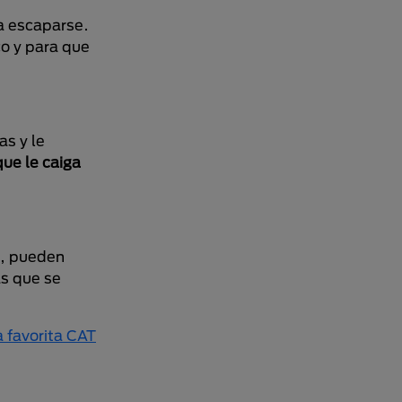
 a escaparse.
o y para que
as y le
ue le caiga
o, pueden
ás que se
a favorita CAT