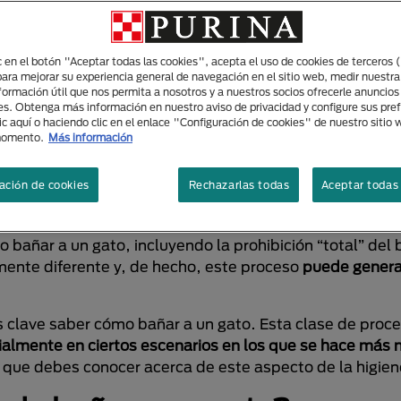
ic en el botón "Aceptar todas las cookies", acepta el uso de cookies de terceros 
para mejorar su experiencia general de navegación en el sitio web, medir nuestra
cómo bañar a un ga
nformación útil que nos permita a nosotros y a nuestros socios ofrecerle anuncio
es. Obtenga más información en nuestro aviso de privacidad y configure sus pre
ic aquí o haciendo clic en el enlace "Configuración de cookies" de nuestro sitio
momento.
Más información
ación de cookies
Rechazarlas todas
Aceptar todas 
s en las cuales hacerlo será clave no sólo para la higi
 bañar a un gato, incluyendo la prohibición “total” del
mente diferente y, de hecho, este proceso
puede generar
es clave saber cómo bañar a un gato. Esta clase de proc
almente en ciertos escenarios en los que se hace más 
 que debes conocer acerca de este aspecto de la higiene