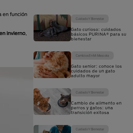
a en función
Cuidado Y Bienestar
Gato curioso: cuidados
en invierno
,
básicos PURINA® para su
bienestar
Cambios En Mi Mascota
Gato senior: conoce los
cuidados de un gato
adulto mayor
Cuidado Y Bienestar
Cambio de alimento en
perros y gatos: una
transición exitosa
Cuidado Y Bienestar