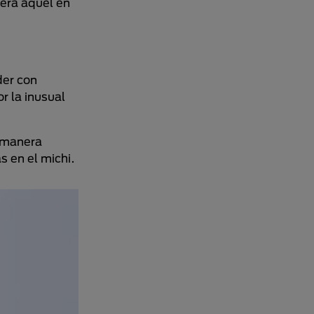
será aquel en
der con
r la inusual
e manera
 en el michi.