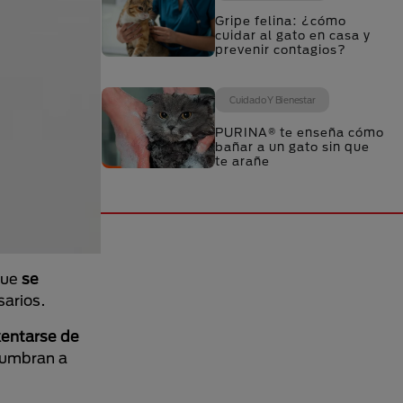
Gripe felina: ¿cómo
cuidar al gato en casa y
prevenir contagios?
Cuidado Y Bienestar
PURINA® te enseña cómo
bañar a un gato sin que
te arañe
que
se
sarios.
entarse de
tumbran a