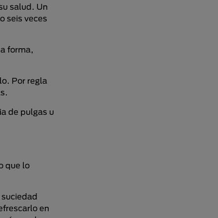
 su salud. Un
o seis veces
ta forma,
o. Por regla
s.
ia de pulgas u
o que lo
, suciedad
efrescarlo en