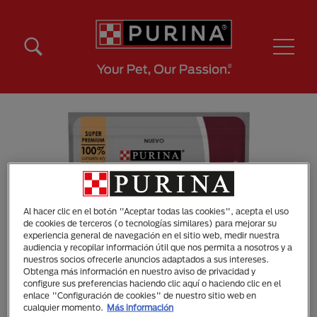
Pasar al contenido principal
Menú Secundario Purina
Menú Principal Purina
Al hacer clic en el botón "Aceptar todas las cookies", acepta el uso
de cookies de terceros (o tecnologías similares) para mejorar su
experiencia general de navegación en el sitio web, medir nuestra
audiencia y recopilar información útil que nos permita a nosotros y a
nuestros socios ofrecerle anuncios adaptados a sus intereses.
Obtenga más información en nuestro aviso de privacidad y
configure sus preferencias haciendo clic aquí o haciendo clic en el
enlace "Configuración de cookies" de nuestro sitio web en
cualquier momento.
Más información