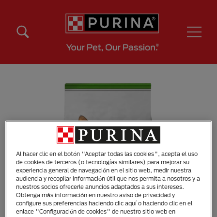
Pasar al contenido principal
Menú Secundario Purina
Menú Principal Purina
Al hacer clic en el botón "Aceptar todas las cookies", acepta el uso
de cookies de terceros (o tecnologías similares) para mejorar su
experiencia general de navegación en el sitio web, medir nuestra
audiencia y recopilar información útil que nos permita a nosotros y a
nuestros socios ofrecerle anuncios adaptados a sus intereses.
Obtenga más información en nuestro aviso de privacidad y
configure sus preferencias haciendo clic aquí o haciendo clic en el
enlace "Configuración de cookies" de nuestro sitio web en